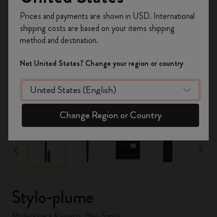
Inscrivez-vous maintenant et bénéficiez de
10 %
Prices and payments are shown in USD. International
de remise ainsi que de frais de port gratuits
shipping costs are based on your items shipping
sur votre première commande
en utilisant le
method and destination.
code
WELCOME10.
Créez un compte Moleskine pour accéder à des
Not United States? Change your region or country
offres exclusives, des avantages réservés aux
membres et davantage d’inspiration.
Créer un compte!
zoom.cta
Change Region or Country
Stylo-plume
Moleskine x Kaweco, Bleu Saphir