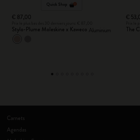
Quick Shop
€ 87,00
€ 53,
Prix le plus bas des 30 derniers jours: € 87,00
Prix le 
Stylo-Plume Moleskine x Kaweco
The Cl
Aluminium
Carnets
Agendas