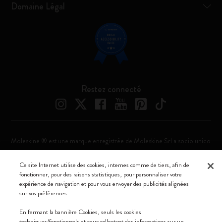
Domaine Légal
Restez connecté
Moleskine ® est une marque enregistrée de Moleskine Srl a socio unico
Moleskine srl a socio unico - Via Bergognone, 34 – 20144 Milano -
Ce site Internet utilise des cookies, internes comme de tiers, afin de
Italia - P. IVA / CCIAA n. 07234480965 - REA MI 1945400 - Cap.
fonctionner, pour des raisons statistiques, pour personnaliser votre
Soc. €2.181.513,42
expérience de navigation et pour vous envoyer des publicités alignées
sur vos préférences.
Nous acceptons
En fermant la bannière Cookies, seuls les cookies
techniques/fonctionnels et ceux collectant des informations sur un