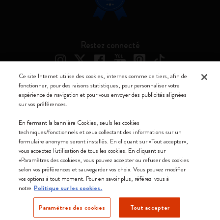
Restez connecté
Ce site Internet utilise des cookies, internes comme de tiers, afin de
fonctionner, pour des raisons statistiques, pour personnaliser votre
expérience de navigation et pour vous envoyer des publicités alignées
Moleskine ® est une marque enregistrée de Moleskine Srl a socio unico
sur vos préférences.
Moleskine srl a socio unico - Via Bergognone, 34 – 20144 Milano -
En fermant la bannière Cookies, seuls les cookies
Italia - P. IVA / CCIAA n. 07234480965 - REA MI 1945400 - Cap.
techniques/fonctionnels et ceux collectant des informations sur un
Soc. €2.181.513,42
formulaire anonyme seront installés. En cliquant sur «Tout accepter»,
vous acceptez l'utilisation de tous les cookies. En cliquant sur
Nous acceptons
«Paramètres des cookies», vous pouvez accepter ou refuser des cookies
selon vos préférences et sauvegarder vos choix. Vous pouvez modifier
vos options à tout moment. Pour en savoir plus, référez-vous à
notre
Politique sur les cookies.
Paramètres des cookies
Tout accepter
Belgique (français)