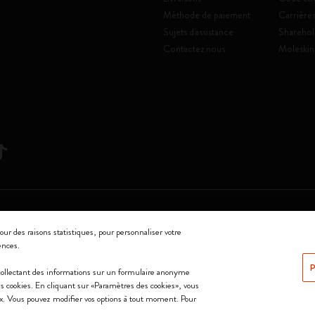
Méthode de paiement
Carrière
Sujets d'assistance
Sharehol
Contactez nous
Moleskin
Srl a socio unico
our des raisons statistiques, pour personnaliser votre
ences.
0144 Milano - Italia - P. IVA / CCIAA n. 07234480965 - REA MI 1945400 - Cap
P
 collectant des informations sur un formulaire anonyme
Nous acceptons
 les cookies. En cliquant sur «Paramètres des cookies», vous
ix. Vous pouvez modifier vos options à tout moment. Pour