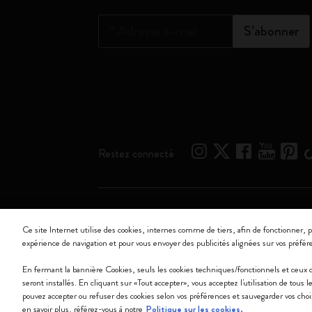
*
Adresse e-mail
S’abonner
Restez connecté
Moleskine ® est une marque enregistrée de Moleskine 
Ce site Internet utilise des cookies, internes comme de tiers, afin de fonctionner, p
expérience de navigation et pour vous envoyer des publicités alignées sur vos préfér
Moleskine srl a socio unico - Via Bergognone, 34 – 2
En fermant la bannière Cookies, seuls les cookies techniques/fonctionnels et ceux
seront installés. En cliquant sur «Tout accepter», vous acceptez l'utilisation de tous
pouvez accepter ou refuser des cookies selon vos préférences et sauvegarder vos cho
en savoir plus, référez-vous à notre
Politique sur les cookies.