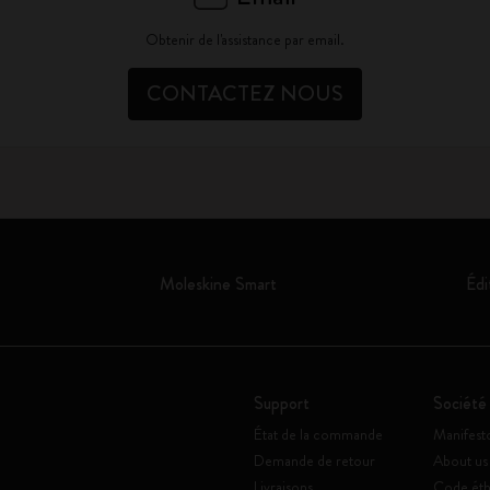
Obtenir de l'assistance par email.
CONTACTEZ NOUS
Moleskine Smart
Édi
Support
Société
État de la commande
Manifest
Demande de retour
About us
Livraisons
Code éth