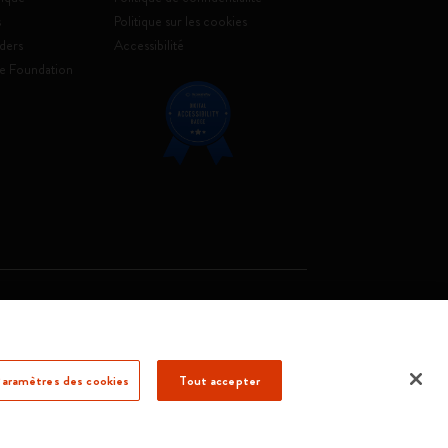
s
Politique sur les cookies
ders
Accessibilité
e Foundation
. Soc. €2.181.513,42
aramètres des cookies
Tout accepter