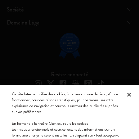
Société
Domaine Légal
Restez connecté
Ce site Internet utilise des cookies, internes comme de tiers, afin de
fonctionner, pour des raisons statistiques, pour personnaliser votre
expérience de navigation et pour vous envoyer des publicités alignées
Moleskine ® est une marque enregistrée de Moleskine Srl a socio unico
sur vos préférences.
Moleskine srl a socio unico - Via Bergognone, 34 – 20144 Milano -
En fermant la bannière Cookies, seuls les cookies
Italia - P. IVA / CCIAA n. 07234480965 - REA MI 1945400 - Cap.
techniques/fonctionnels et ceux collectant des informations sur un
Soc. €2.181.513,42
formulaire anonyme seront installés. En cliquant sur «Tout accepter»,