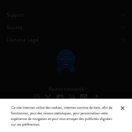
Support
Société
Domaine Légal
Restez connecté
Ce site Internet utilise des cookies, internes comme de tiers, afin de
fonctionner, pour des raisons statistiques, pour personnaliser votre
expérience de navigation et pour vous envoyer des publicités alignées
Moleskine ® est une marque enregistrée de Moleskine Srl a socio unico
sur vos préférences.
Moleskine srl a socio unico - Via Bergognone, 34 – 20144 Milano -