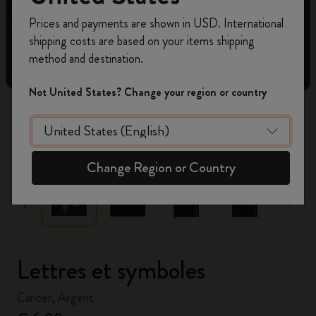
Inscrivez-vous maintenant et bénéficiez de
10 %
Prices and payments are shown in USD. International
de remise ainsi que de frais de port gratuits
shipping costs are based on your items shipping
sur votre première commande
en utilisant le
method and destination.
code
WELCOME10.
Créez un compte Moleskine pour accéder à des
Not United States? Change your region or country
offres exclusives, des avantages réservés aux
membres et davantage d’inspiration.
zoom.cta
Créer un compte!
Change Region or Country
Lettres et symboles
Cancer, Argent