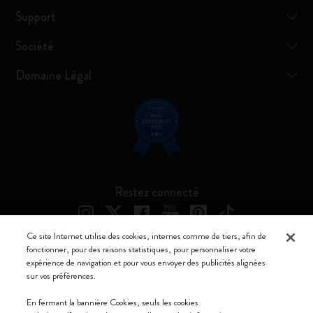
Support
Société
Domaine Légal
Restez connecté
Ce site Internet utilise des cookies, internes comme de tiers, afin de
fonctionner, pour des raisons statistiques, pour personnaliser votre
expérience de navigation et pour vous envoyer des publicités alignées
Moleskine ® est une marque enregistrée de Moleskine Srl a socio unico
sur vos préférences.
Moleskine srl a socio unico - Via Bergognone, 34 – 20144 Milano -
En fermant la bannière Cookies, seuls les cookies
Italia - P. IVA / CCIAA n. 07234480965 - REA MI 1945400 - Cap.