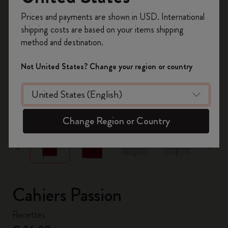
Inscrivez-vous maintenant et bénéficiez de
10 %
Prices and payments are shown in USD. International
de remise ainsi que de frais de port gratuits
shipping costs are based on your items shipping
sur votre première commande
en utilisant le
method and destination.
code
WELCOME10.
Créez un compte Moleskine pour accéder à des
Not United States? Change your region or country
offres exclusives, des avantages réservés aux
membres et davantage d’inspiration.
zoom.cta
Créer un compte!
Change Region or Country
Cahiers Passion
Recettes