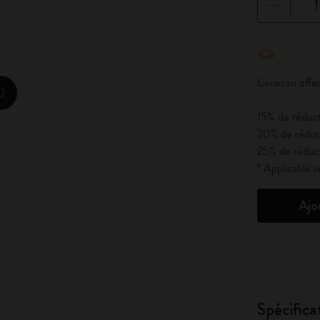
City Guide Notebooks LUXE x Moleskine
Quantité mi
Casa Batlló Éditions personnalisées
Livraison off
I Am The City
zoom.cta
15% de réduct
IZIPIZI x Moleskine
20% de réduct
25% de réduct
Moleskine Detour
* Applicable 
Ajo
Spécifica