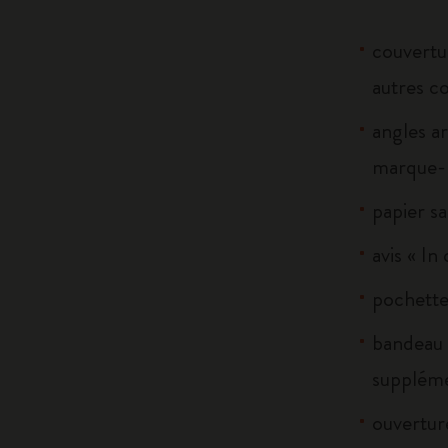
couvertur
autres c
angles ar
marque-p
papier sa
avis « In
pochette 
bandeau 
suppléme
ouverture