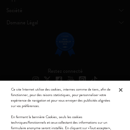
Société
Domaine Légal
Restez connecté
Ce site Internet utilise des cookies, internes comme de tiers, afin de
fonctionner, pour des raisons statistiques, pour personnaliser votre
expérience de navigation et pour vous envoyer des publicités alignées
Moleskine ® est une marque enregistrée de Moleskine Srl a socio unico
sur vos préférences.
Moleskine srl a socio unico - Via Bergognone, 34 – 20144 Milano -
En fermant la bannière Cookies, seuls les cookies
Italia - P. IVA / CCIAA n. 07234480965 - REA MI 1945400 - Cap.
techniques/fonctionnels et ceux collectant des informations sur un
Soc. €2.181.513,42
formulaire anonyme seront installés. En cliquant sur «Tout accepter»,