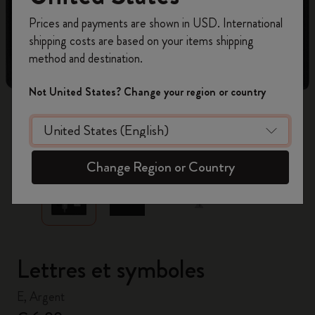
Inscrivez-vous maintenant et bénéficiez de
10 %
Prices and payments are shown in USD. International
de remise ainsi que de frais de port gratuits
shipping costs are based on your items shipping
sur votre première commande
en utilisant le
method and destination.
code
WELCOME10.
Créez un compte Moleskine pour accéder à des
Not United States? Change your region or country
offres exclusives, des avantages réservés aux
membres et davantage d’inspiration.
zoom.cta
Créer un compte!
Change Region or Country
Lettres et symboles
E, Argent