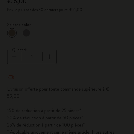
€ 6,00
Prix le plus bas des 30 derniers jours: € 6,00
Select a color
sélectionné
*
Couleur sélectionnée
Quantité
Quantité mise à jour à 1
Livraison offerte pour toute commande supérieure à €
59,00
15% de réduction à partir de 25 pièces*
20% de réduction à partir de 50 pièces*
25% de réduction à partir de 100 pièces*
* Applicable uniquement sur le même article. Hors autres