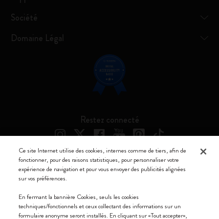
Société
Domaine Légal
Restez connecté
Ce site Internet utilise des cookies, internes comme de tiers, afin de
fonctionner, pour des raisons statistiques, pour personnaliser votre
expérience de navigation et pour vous envoyer des publicités alignées
Moleskine ® est une marque enregistrée de Moleskine Srl a socio unico
sur vos préférences.
Moleskine srl a socio unico - Via Bergognone, 34 – 20144 Milano -
En fermant la bannière Cookies, seuls les cookies
Italia - P. IVA / CCIAA n. 07234480965 - REA MI 1945400 - Cap.
techniques/fonctionnels et ceux collectant des informations sur un
Soc. €2.181.513,42
formulaire anonyme seront installés. En cliquant sur «Tout accepter»,