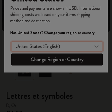
Inscrivez-vous maintenant et bénéficiez de
10 %
Prices and payments are shown in USD. International
de remise ainsi que de frais de port gratuits
shipping costs are based on your items shipping
sur votre première commande
en utilisant le
method and destination.
code
WELCOME10.
Créez un compte Moleskine pour accéder à des
Not United States? Change your region or country
offres exclusives, des avantages réservés aux
membres et davantage d’inspiration.
zoom.cta
Créer un compte!
Change Region or Country
Lettres et symboles
D, Or