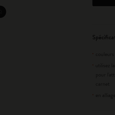
City Guide Notebooks LUXE x Moleskine
zoom.cta
Casa Batlló Éditions personnalisées
I Am The City
Spécifica
IZIPIZI x Moleskine
couleurs 
Moleskine Detour
utilisez 
pour l'at
carnet
en alliag