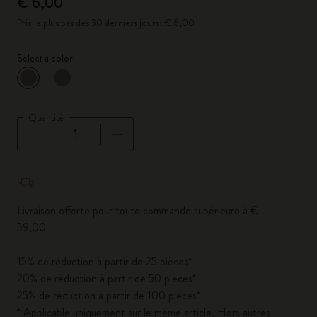
€ 6,00
Prix le plus bas des 30 derniers jours: € 6,00
Select a color
sélectionné
*
Couleur sélectionnée
Quantité
Quantité mise à jour à 1
Livraison offerte pour toute commande supérieure à €
59,00
15% de réduction à partir de 25 pièces*
20% de réduction à partir de 50 pièces*
25% de réduction à partir de 100 pièces*
* Applicable uniquement sur le même article. Hors autres