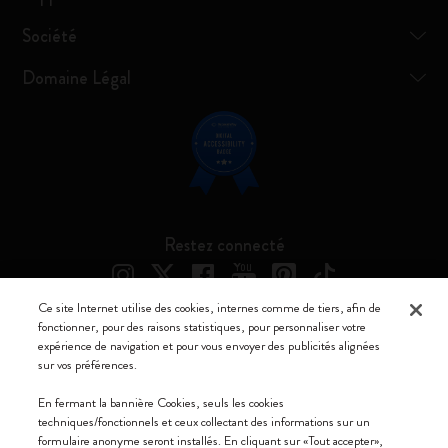
Société
Domaine Légal
Restez connecté
Ce site Internet utilise des cookies, internes comme de tiers, afin de
fonctionner, pour des raisons statistiques, pour personnaliser votre
expérience de navigation et pour vous envoyer des publicités alignées
Moleskine ® est une marque enregistrée de Moleskine Srl a socio unico
sur vos préférences.
Moleskine srl a socio unico - Via Bergognone, 34 – 20144 Milano -
En fermant la bannière Cookies, seuls les cookies
Italia - P. IVA / CCIAA n. 07234480965 - REA MI 1945400 - Cap.
techniques/fonctionnels et ceux collectant des informations sur un
Soc. €2.181.513,42
formulaire anonyme seront installés. En cliquant sur «Tout accepter»,