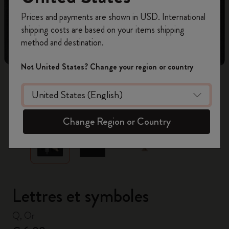
Inscrivez-vous maintenant et bénéficiez de
10 %
Prices and payments are shown in USD. International
de remise ainsi que de frais de port gratuits
shipping costs are based on your items shipping
sur votre première commande
en utilisant le
method and destination.
code
WELCOME10.
Créez un compte Moleskine pour accéder à des
Not United States? Change your region or country
offres exclusives, des avantages réservés aux
membres et davantage d’inspiration.
zoom.cta
Créer un compte!
Change Region or Country
Lettres et symboles
Q, Or