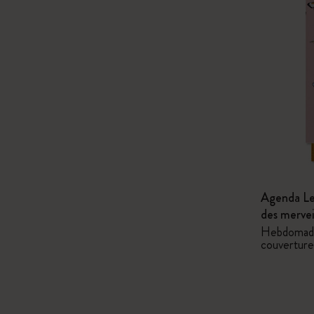
Agenda Les
des merve
Hebdomadai
couverture