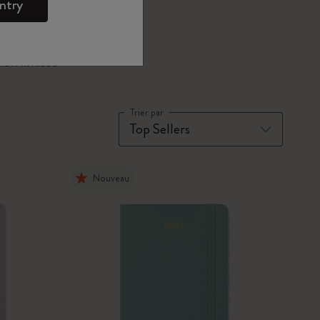
ntry
ion limitée
Trier par
Nouveau