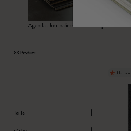
Sous-catégories
Sacs
Sous-catégories
Agendas Journaliers
Agendas Semai
Cadeaux
Sous-catégories
Lettres et symboles
Sous-catégories
83 Produits
Patch
Sous-catégories
Nouvea
Taille
Color