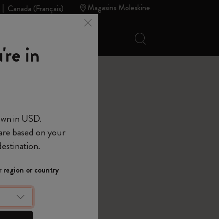
Magasins Moleskine
Canada (français)
Recherche (mots-c
 Moleskine
Soldes d'été
're in
ies
own in USD.
 are based on your
estination.
 region or country