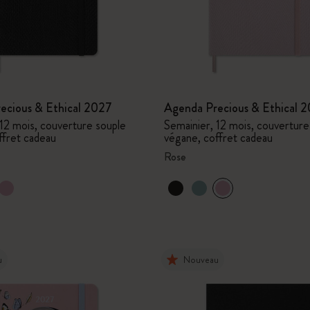
I Am The City
IZIPIZI x Moleskine
Moleskine Detour
ecious & Ethical 2027
Agenda Precious & Ethical 
 12 mois, couverture souple
Semainier, 12 mois, couverture
ffret cadeau
végane, coffret cadeau
Rose
u
Nouveau