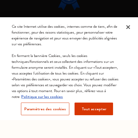
Restez connecté
Ce site Internet utilise des cookies, internes comme de tiers, afin de
fonctionner, pour des raisons statistiques, pour personnaliser votre
expérience de navigation et pour vous envoyer des publicités alignées
sur vos préférences.
En fermant la bannière Cookies, seuls les cookies
Moleskine ® est une marque enregistrée de Moleskine Srl a socio unico
techniques/fonctionnels et ceux collectant des informations sur un
formulaire anonyme seront installés. En cliquant sur «Tout accepter»,
Moleskine srl a socio unico - Via Bergognone, 34 – 20144 Milano -
vous acceptez l'utilisation de tous les cookies. En cliquant sur
Italia - P. IVA / CCIAA n. 07234480965 - REA MI 1945400 - Cap.
«Paramètres des cookies», vous pouvez accepter ou refuser des cookies
Soc. €2.181.513,42
selon vos préférences et sauvegarder vos choix. Vous pouvez modifier
vos options à tout moment. Pour en savoir plus, référez-vous à
Nous acceptons
notre
Politique sur les cookies
Paramètres des cookies
Tout accepter
Canada (français)