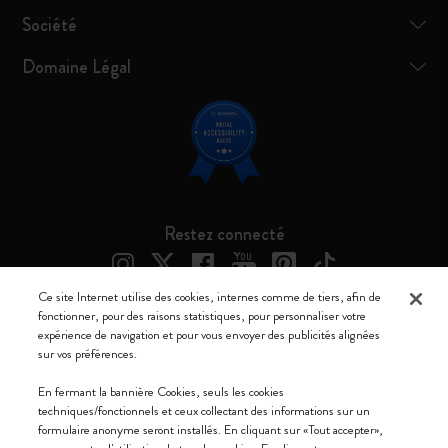
Société
Domaine Légal
Restez connecté
Ce site Internet utilise des cookies, internes comme de tiers, afin de
fonctionner, pour des raisons statistiques, pour personnaliser votre
expérience de navigation et pour vous envoyer des publicités alignées
Moleskine ® est une marque enregistrée de Moleskine Srl a socio unico
sur vos préférences.
Moleskine srl a socio unico - Via Bergognone, 34 – 20144 Milano -
En fermant la bannière Cookies, seuls les cookies
Italia - P. IVA / CCIAA n. 07234480965 - REA MI 1945400 - Cap.
techniques/fonctionnels et ceux collectant des informations sur un
Soc. €2.181.513,42
formulaire anonyme seront installés. En cliquant sur «Tout accepter»,