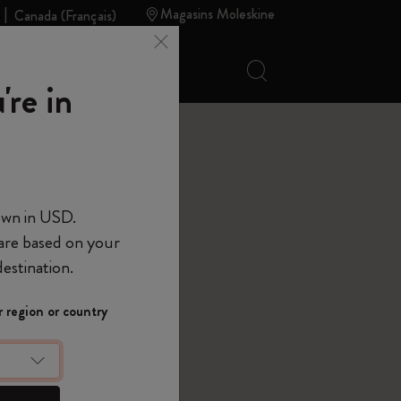
Magasins Moleskine
Canada (français)
Recherche (mots-c
 Moleskine
Soldes d'été
're in
ies
own in USD.
 are based on your
estination.
 region or country