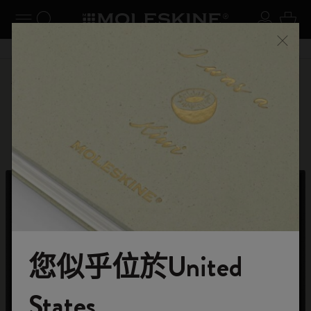
閉選單
切換導航
搜尋網站
登入
購物
關閉
購物滿 港幣 399元 即享免費送貨服務
選購
字母與符號系列
全球主題徽章系列
您似乎位於United
歡迎來到 Moleskine 的世界
States