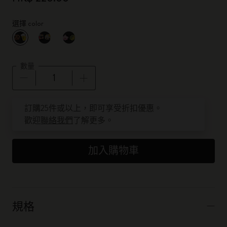
選擇 color
已選擇
*
所選樣品
數量
數量已更新為 1
訂購25件或以上，即可享受折扣優惠。
歡迎
聯絡我們
了解更多。
加入購物車
規格