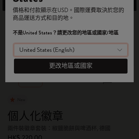
即刻登記，首次落單用優惠碼
價格和付款顯示在USD。國際運費取決於您的
WELCOME10
，即享 9折 兼 免運費。
商品運送方式和目的地。
開番個 Moleskine 帳戶，拎盡獨家優惠、會
員福利，同埋更多靈感啟發。
不是United States？請更改您的地區或國家/地區
加入成為會員！
zoom.cta
更改地區或國家
New
個人化徽章
兩件裝徽章套裝：椒鹽脆餅與啤酒杯, 德國
HK$ 220.00