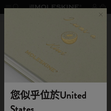
閉選單
切換導航
搜尋網站
登入
購物
關閉
購物滿 港幣 399元 即享免費送貨服務
選購
筆記本
原創筆記本
您似乎位於United
歡迎來到 Moleskine 的世界
States