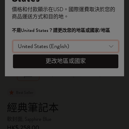
即刻登記，首次落單用優惠碼
價格和付款顯示在USD。國際運費取決於您的
WELCOME10
，即享 9折 兼 免運費。
商品運送方式和目的地。
開番個 Moleskine 帳戶，拎盡獨家優惠、會
員福利，同埋更多靈感啟發。
不是United States？請更改您的地區或國家/地區
加入成為會員！
zoom.cta
更改地區或國家
Best Seller
經典筆記本
軟封面, Sapphire Blue
HK$ 258.00