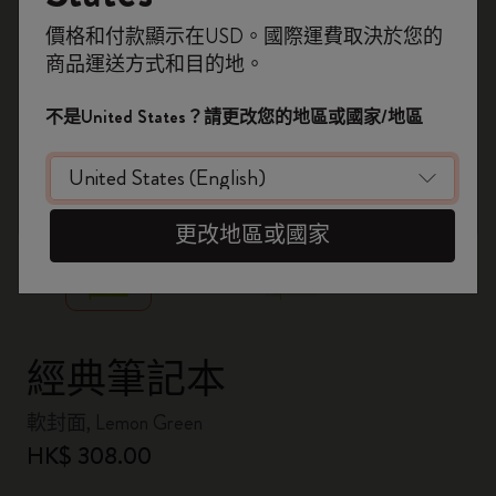
即刻登記，首次落單用優惠碼
價格和付款顯示在USD。國際運費取決於您的
WELCOME10
，即享 9折 兼 免運費。
商品運送方式和目的地。
開番個 Moleskine 帳戶，拎盡獨家優惠、會
員福利，同埋更多靈感啟發。
不是United States？請更改您的地區或國家/地區
加入成為會員！
zoom.cta
更改地區或國家
經典筆記本
軟封面, Lemon Green
HK$ 308.00