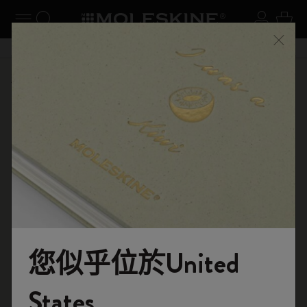
閉選單
切換導航
搜尋網站
登入
購物
關閉
購物滿 港幣 399元 即享免費送貨服務
選購
筆記本
原創筆記本
您似乎位於United
歡迎來到 Moleskine 的世界
States