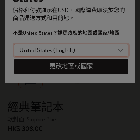
即刻登記，首次落單用優惠碼
價格和付款顯示在USD。國際運費取決於您的
WELCOME10
，即享 9折 兼 免運費。
商品運送方式和目的地。
開番個 Moleskine 帳戶，拎盡獨家優惠、會
員福利，同埋更多靈感啟發。
不是United States？請更改您的地區或國家/地區
加入成為會員！
zoom.cta
更改地區或國家
經典筆記本
軟封面, Sapphire Blue
HK$ 308.00