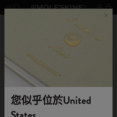
閉選單
切換導航
搜尋網站
登入
購物
關閉
購物滿 港幣 399元 即享免費送貨服務
選購
筆記本
原創筆記本
您似乎位於United
歡迎來到 Moleskine 的世界
States