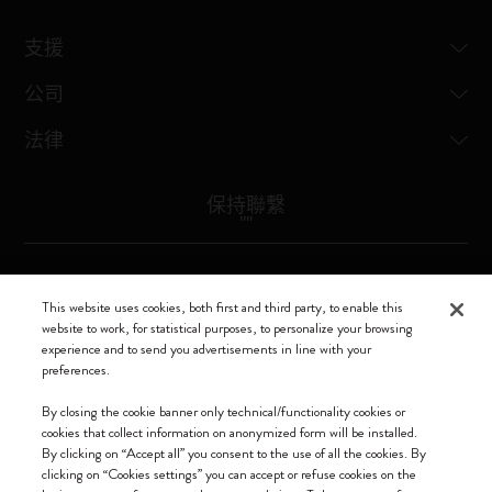
支援
公司
法律
保持聯繫
"
"
Moleskine ® is a registered trademark of Moleskine Srl a socio unico
This website uses cookies, both first and third party, to enable this
website to work, for statistical purposes, to personalize your browsing
Moleskine srl a socio unico - Via Bergognone, 34 – 20144 Milano -
experience and to send you advertisements in line with your
Italia - P. IVA / CCIAA n. 07234480965 - REA MI 1945400 - Cap.
preferences.
Soc. €2.181.513,42
我們接受
By closing the cookie banner only technical/functionality cookies or
cookies that collect information on anonymized form will be installed.
By clicking on “Accept all” you consent to the use of all the cookies. By
clicking on “Cookies settings” you can accept or refuse cookies on the