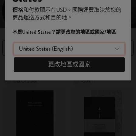
即刻登記，首次落單用優惠碼
價格和付款顯示在USD。國際運費取決於您的
WELCOME10
，即享 9折 兼 免運費。
商品運送方式和目的地。
開番個 Moleskine 帳戶，拎盡獨家優惠、會
員福利，同埋更多靈感啟發。
不是United States？請更改您的地區或國家/地區
加入成為會員！
篩選條件
排序依據
更改地區或國家
5 個產品
Out Of Stock
-50%