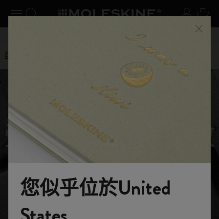
閉選單
切換導航
搜尋網站
登入
購物
關閉
購物滿 港幣 399元 即享免費送貨服務
首頁
選購
筆記本
限定版
美國NASA系列
受美國太空總署啟
發的系列
您似乎位於United
目前僅向 Moleskine 會員發售。立即登入或建立
帳戶即可購買！
歡迎來到 Moleskine 的世界
States