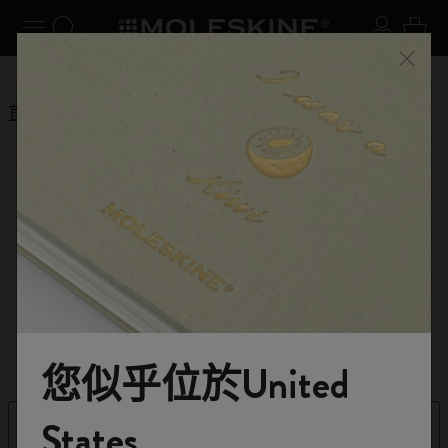
使用 Tab 鍵瀏覽以下搜尋結果
閉選單
切換導航
搜尋網站
登入
購物
關閉
購物滿 港幣 399元 即享免費送貨服務
首頁
選購
規劃本
學術記事本
2025-2026學生規劃
本
使用我們專業的學術規劃本，掌控您的學業
進度。
您似乎位於United
歡迎來到 Moleskine 的世界
States
篩選條件
排序依據