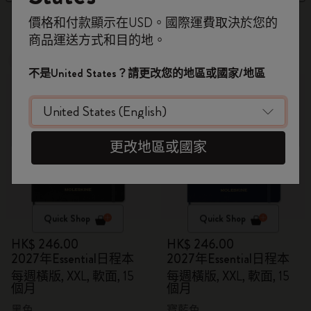
即刻登記，首次落單用優惠碼
6 個產品
價格和付款顯示在USD。國際運費取決於您的
WELCOME10
，即享 9折 兼 免運費。
商品運送方式和目的地。
開番個 Moleskine 帳戶，拎盡獨家優惠、會
New
New
員福利，同埋更多靈感啟發。
不是United States？請更改您的地區或國家/地區
加入成為會員！
更改地區或國家
Quick Shop
Quick Shop
HK$ 246.00
HK$ 246.00
2027年Essential日程本
2027年Essential日程本
每週橫版, XXL, 軟面, 15
每週橫版, XXL, 軟面, 15
個月
個月
黑色
寶藍色