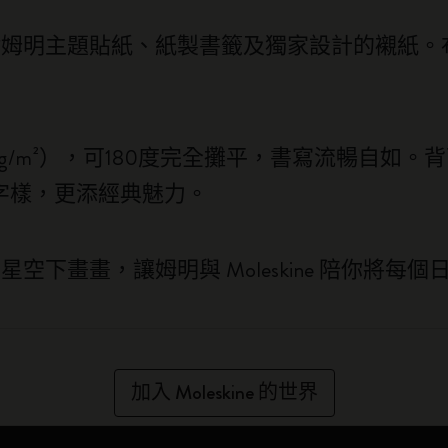
附姆明主題貼紙、紙製書籤及獨家設計的襯紙。
。
 g/m²），可180度完全攤平，書寫流暢自如
遺失提示字樣，更添經典魅力。
空下畫畫，讓姆明與 Moleskine 陪你將每
加入 Moleskine 的世界