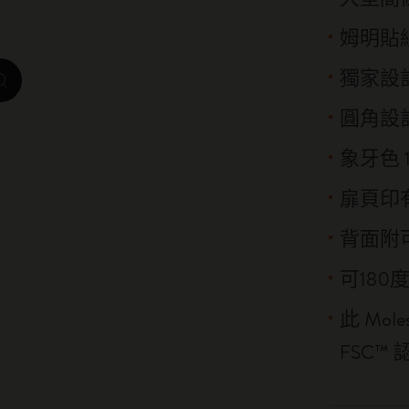
我是城市系列
姆明貼
IZIPIZI x Moleskine系列
獨家設
zoom.cta
Moleskine Detour系列
圓角設
象牙色 1
扉頁印有「
背面附
可180
此 Mo
FSC™