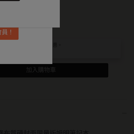
選擇
品
埋更多靈感啟
會員！
為 1
件或以上，即可享受折扣優惠。
我們
了解更多。
加入購物車
條布質硬封面限量版姆明筆記本