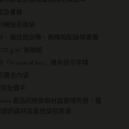
紙及書籤
計襯紙及後袋
計、彈性閉合帶、兩條相配絲帶書籤
00 g/m² 無酸紙
In case of loss」遺失提示字樣
可擴充內袋
度完全攤平
leskine 產品的紙張取材自管理完善、獲
 認證的森林及其他受控來源