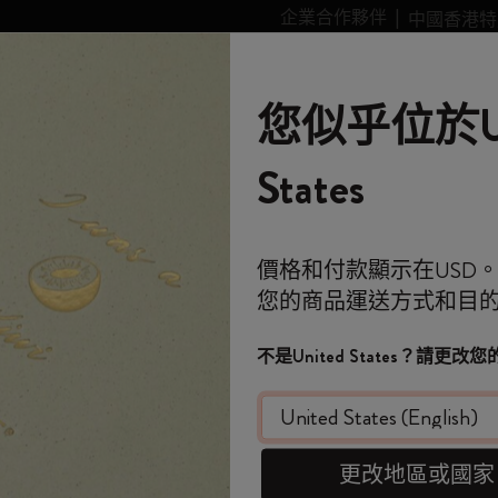
企業合作夥伴
中國香港特
leskine Smart智能
個性化
故事
Moleskine 的世界
您似乎位於Un
類別
子類別
子類別
購物滿 港幣 399元 即享免費送貨服務
歡迎來到 Moleskin
全部選購
選購所有
選購所有
選購所有
姆明Moomin系列
金政基收藏系列
選購所有
藝術愛好者禮品
全球主題徽章系列
Stick to Pride
智能書寫系統
筆記
States
原創筆記本
客製化規劃本
智能書寫系統
Blackwing x Moleskine
金政基收藏系列
Impressions of Impressionism Collection
背包
專業人士禮品
Stick to Joy
智能型筆記本
旅程
免費送貨
*
電子郵件地址
價格和付款顯示在USD
迷你筆記本吊飾
12 個月規劃本
探索 Moleskine 智能
Kaweco x Moleskine
Alice's Adventures in Wonderland 系列
Casa Batlló Custom Editions
Limited Edition Backpacks
極簡主義者禮品
智能規劃本
Moleskine 規劃本
月
New
您的商品運送方式和目
*
密碼
歡迎來到 Moles
日記本
15個月計劃本
應用和服務
鋼筆和鉛筆
《魔戒》系列收藏
Van Gogh Museum
購物紙質系列
極繁主義者禮品
Moom
不是United States？請更
大型、間
客製化個人化規劃本
18個月規劃本
配件和替換芯
彩色圖案筆記本
設備包
時尚愛好者禮品
限
忘記密碼？
即刻登記，首次
HK$ 28
在此設備上記住我
WELCOME10
，即享
限定版
每週規劃本
櫻花系列
傳奇系列
旅行者禮品
費。
更改地區或國家
選擇 color
套裝
每日規劃本
馬年系列
健康愛好者禮品
登入
開番個 Moleskin