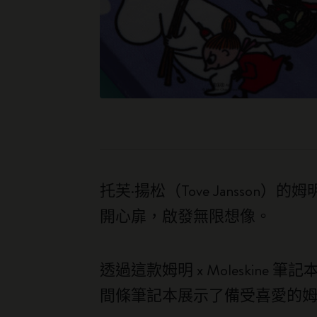
托芙·揚松（Tove Janss
開心扉，啟發無限想像。
透過這款姆明 x Moleski
間條筆記本展示了備受喜愛的