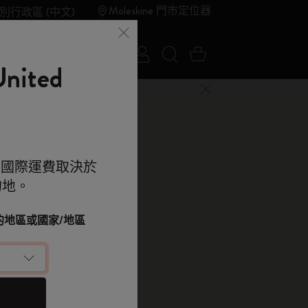
Moleskine 門市定位器
別行政區 (中文)
登入
搜尋網站
購物車 0 件商品
夏季特賣
Outlet
ited
關閉選單
e 的世界
。國際運費取決於
的地。
kine 的世界
顯示密碼
in 筆記本
改您的地區或國家/地區
條、布質硬封面, 紫色
落單用優惠碼
0.00
（可選）
 9折 兼 免運
e 帳戶，拎盡獨家優