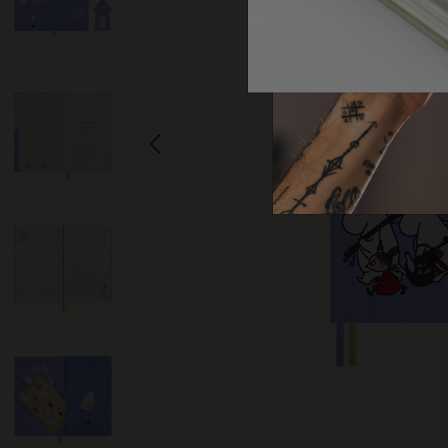
子類別
包包
子類別
禮品
子類別
字母與符號系列
子類別
貼片
子類別