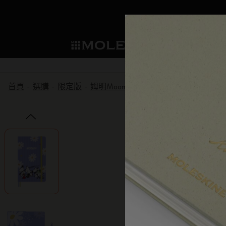
選購
Mo
子類別
子
成為會員
新品推薦
選購所有
貼片
Moleskine 會員
首頁
選購
限定版
姆明Moomin系列
Moomin 筆記本
筆記本
智能書寫系統
Washi Tape
我們的傳承
歡迎優惠：下次購買可享 10% 折扣和
子類別
子類別
永久優惠：個人化客製化 買一送一
規劃本
探索 Moleskine 智能
迷你筆記本吊飾
我們的宣言
生日禮遇：一次性折扣有效期為一個
子類別
提前預覽：預發布訪問權
Moleskine Smart智能
應用和服務
企業合作夥伴
紙筆的力量
獨家傳奇優惠：僅限會員的特別驚喜
子類別
子類別
提前訪問銷售：率先探索優惠
書寫工具
永續創造力
Moleskine 獨家活動：專為您提供的僅
子類別
會員的優先訪問權：1 個月。
限定版
Detour
子類別
Arts and Culture
Moleskine 基金會
建立帳戶