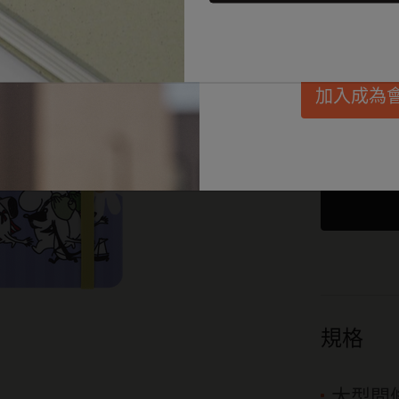
已
*
所選樣
惠、會員福利，同
Passion筆記本
每月規劃本
迷你筆記本吊飾
興趣愛好者禮品
發。
數量
學生日記本
無日期規劃本
BLACKPINK x Moleskine 聯名系列
畢業禮品
加入成為
藝術系列
限定版規劃本
ISSEY MIYAKE | MOLESKINE 聯名系列
選購所有
數量已更新
訂購25
歡迎
聯絡
Pro系列
Pro 規劃本系列
NASA 靈感系列
人生記事本系列
Impressions of Impressionism Collection
學術記事本
花生漫畫系列
珍貴道德系列
城市指南筆記本 LUXE x Moleskine
規格
巴特羅之家訂製版
大型間