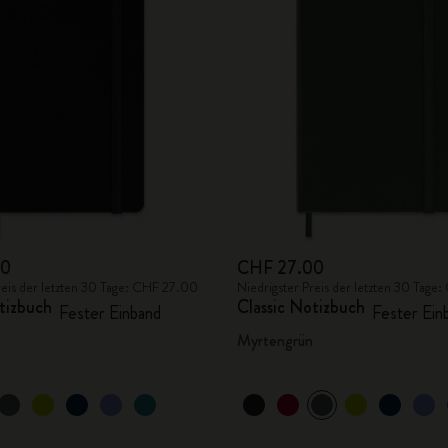
City Guide Notebooks LUXE x Moleskine
Casa Batlló Custom Editions
I Am The City
IZIPIZI x Moleskine
Moleskine Detour
00
CHF 27.00
reis der letzten 30 Tage: CHF 27.00
Niedrigster Preis der letzten 30 Tag
tizbuch
Classic Notizbuch
Fester Einband
Fester Ein
Myrtengrün