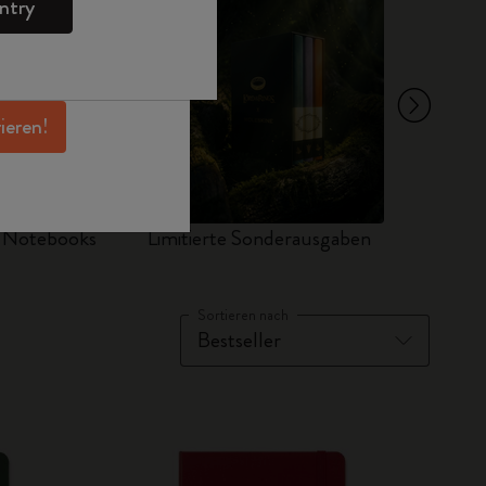
ntry
en Angeboten,
 und noch mehr
erhalten.
rieren!
d Notebooks
Limitierte Sonderausgaben
Sets
Sortieren nach