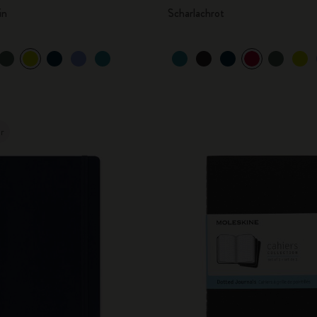
ün
Scharlachrot
er