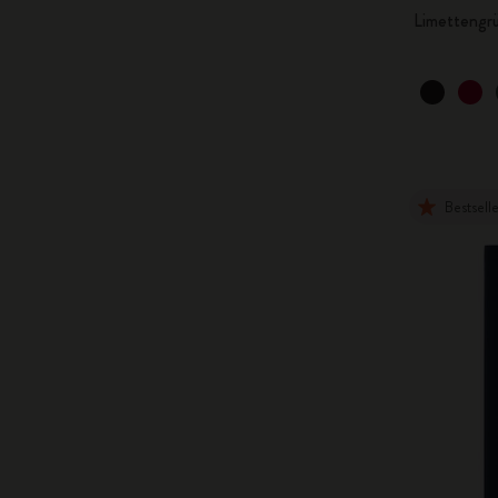
Limettengr
Bestsell