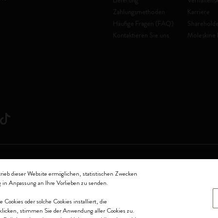
Lieferung
Verhaltens
Zahlungsmethoden
Karriere
Häufige Fragen (FAQ)
Shareholde
Kontaktieren Sie uns
Moleskine 
oleskine Srl a socio unico
trieb dieser Website ermöglichen, statistischen Zwecken
g in Anpassung an Ihre Vorlieben zu senden.
0144 Milano - Italia - P. IVA / CCIAA n. 07234480965 - REA MI 1945400 - Cap
ookies oder solche Cookies installiert, die
Wir akzeptieren
klicken, stimmen Sie der Anwendung aller Cookies zu.