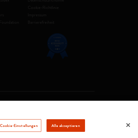
kodex
Datenschutzrichtlinie
Cookie-Richtlinie
rs
Impressum
Foundation
Barrierefreiheit
. Soc. €2.181.513,42
Cookie-Einstellungen
Alle akzeptieren