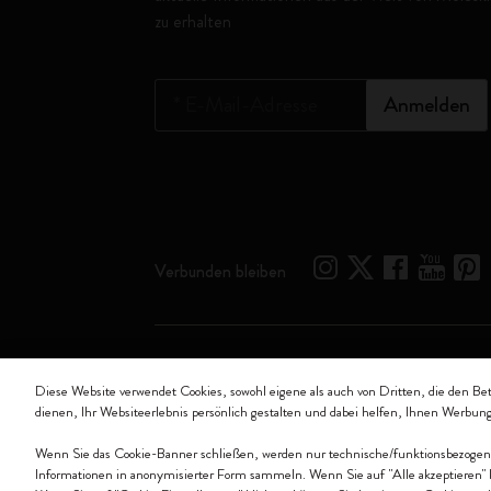
zu erhalten
*
E-Mail-Adresse
Anmelden
Verbunden bleiben
Moleskine ® ist ein eingetragenes Warenzeichen von M
Diese Website verwendet Cookies, sowohl eigene als auch von Dritten, die den Be
dienen, Ihr Websiteerlebnis persönlich gestalten und dabei helfen, Ihnen Werbun
Moleskine srl a socio unico - Via Bergognone, 34 – 2
Wenn Sie das Cookie-Banner schließen, werden nur technische/funktionsbezogene C
Informationen in anonymisierter Form sammeln. Wenn Sie auf "Alle akzeptieren" 