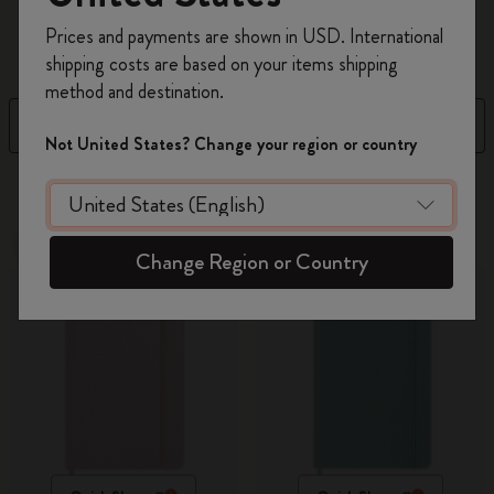
einzigartige Planung des Jahres.
Registrieren Sie sich jetzt und sichern Sie sich
Prices and payments are shown in USD. International
10% Rabatt sowie kostenlosen Versand auf
shipping costs are based on your items shipping
Ihre erste Bestellung
mit dem Code
method and destination.
WELCOME10.
Filter
Sortieren nach
Erstellen Sie ein Moleskine Konto, um Zugang zu
Not United States? Change your region or country
exklusiven Angeboten, Mitgliedervorteilen und
17 Produkte
noch mehr Inspiration zu erhalten.
Jetzt registrieren!
Neu
Neu
Change Region or Country