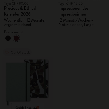
Tage: CHF 80.00
Tage: CHF 45.00
Precious & Ethical
Impressionen des
Kalender 2026
Impressionismus
Undatierter Kalender
Wöchentlich, 12 Monate,
12 Monats-Wochen-
veganer Einband
Notizkalender, Large,
fester Stoffeinband
Bordeauxrot
Out Of Stock
Quick Shop