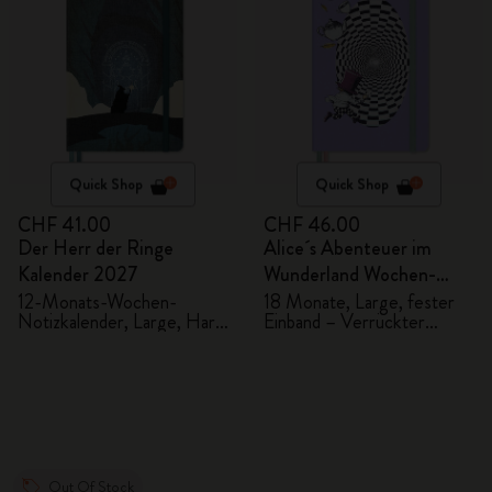
Quick Shop
Quick Shop
CHF 41.00
CHF 46.00
Der Herr der Ringe
Alice´s Abenteuer im
Kalender 2027
Wunderland Wochen-
Notizkalender
12-Monats-Wochen-
18 Monate, Large, fester
Notizkalender, Large, Hard
Einband – Verrückter
2026/2027
Cover
Hutmacher
Out Of Stock