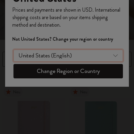
präzise Planung und effizientes Zeitmanagement.
Registrieren Sie sich jetzt und sichern Sie sich
Prices and payments are shown in USD. International
10% Rabatt sowie kostenlosen Versand auf
shipping costs are based on your items shipping
Ihre erste Bestellung
mit dem Code
method and destination.
WELCOME10.
Erstellen Sie ein Moleskine Konto, um Zugang zu
Not United States? Change your region or country
exklusiven Angeboten, Mitgliedervorteilen und
noch mehr Inspiration zu erhalten.
Filter
Sortieren nach
Jetzt registrieren!
Change Region or Country
99 Produkte
Neu
Neu