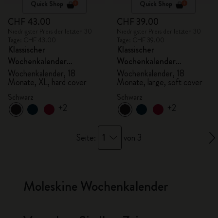
Quick Shop
Quick Shop
CHF 43.00
CHF 39.00
Niedrigster Preis der letzten 30
Niedrigster Preis der letzten 30
Tage: CHF 43.00
Tage: CHF 39.00
Klassischer
Klassischer
Wochenkalender
Wochenkalender
2026/2027
2026/2027
Wochenkalender, 18
Wochenkalender, 18
Monate, XL, hard cover
Monate, large, soft cover
Schwarz
Schwarz
+2
+2
1
Seite:
von 3
Moleskine Wochenkalender