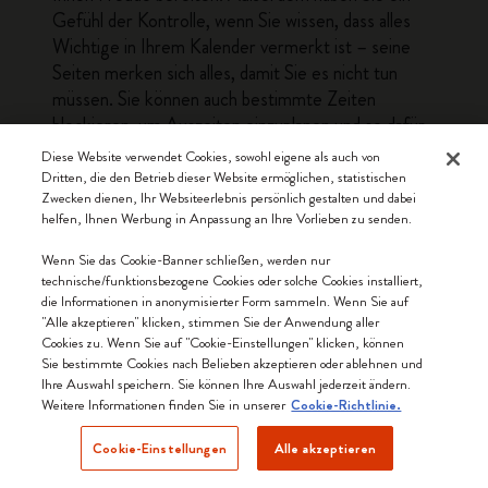
Gefühl der Kontrolle, wenn Sie wissen, dass alles
Wichtige in Ihrem Kalender vermerkt ist – seine
Seiten merken sich alles, damit Sie es nicht tun
müssen. Sie können auch bestimmte Zeiten
blockieren, um Auszeiten einzuplanen und so dafür
zu sorgen, dass die Hektik des Alltags durch
Diese Website verwendet Cookies, sowohl eigene als auch von
Momente der Ruhe und Entspannung ausgeglichen
Dritten, die den Betrieb dieser Website ermöglichen, statistischen
Zwecken dienen, Ihr Websiteerlebnis persönlich gestalten und dabei
wird.
helfen, Ihnen Werbung in Anpassung an Ihre Vorlieben zu senden.
Wenn Sie das Cookie-Banner schließen, werden nur
Ein Kalender für
technische/funktionsbezogene Cookies oder solche Cookies installiert,
die Informationen in anonymisierter Form sammeln. Wenn Sie auf
Vielbeschäftigte
"Alle akzeptieren" klicken, stimmen Sie der Anwendung aller
Cookies zu. Wenn Sie auf "Cookie-Einstellungen" klicken, können
Notieren Sie sich zu Beginn der Woche die festen
Sie bestimmte Cookies nach Belieben akzeptieren oder ablehnen und
Termine der Woche in Ihrem Terminkalender, damit
Ihre Auswahl speichern. Sie können Ihre Auswahl jederzeit ändern.
Weitere Informationen finden Sie in unserer
Cookie-Richtlinie.
Sie sofort einen Überblick über die Dinge haben,
die Sie einplanen müssen. Dazu können Aktivitäten
Cookie-Einstellungen
Alle akzeptieren
wie Sport und Vereine nach der Schule gehören.