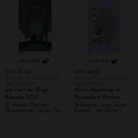
Quick Shop
Quick Shop
CHF 41.00
CHF 46.00
Niedrigster Preis der letzten 30
Niedrigster Preis der letzten 30
Tage: CHF 41.00
Tage: CHF 46.00
Der Herr der Ringe
Alice´s Abenteuer im
Kalender 2027
Wunderland Wochen-
Notizkalender
12-Monats-Wochen-
18 Monate, Large, fester
Notizkalender, Large, Hard
Einband – Verrückter
2026/2027
Cover
Hutmacher