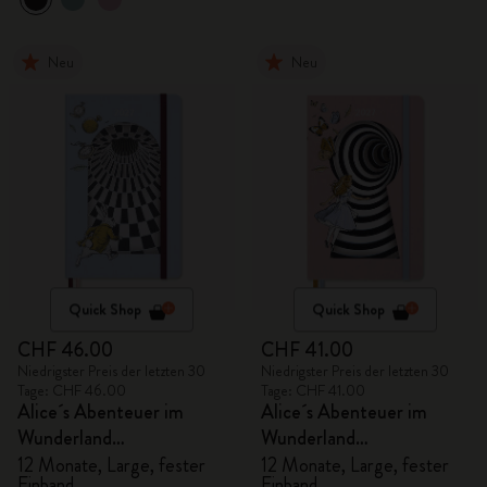
Neu
Neu
Quick Shop
Quick Shop
CHF 46.00
CHF 41.00
Niedrigster Preis der letzten 30
Niedrigster Preis der letzten 30
Tage: CHF 46.00
Tage: CHF 41.00
Alice´s Abenteuer im
Alice´s Abenteuer im
Wunderland
Wunderland
Tageskalender 2027
Tageskalender 2027
12 Monate, Large, fester
12 Monate, Large, fester
Einband
Einband