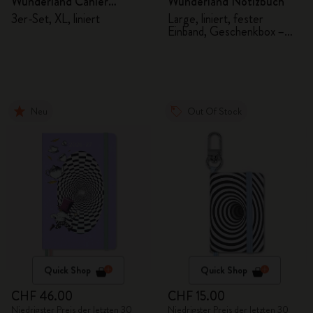
Wunderland Cahier
Wunderland Notizbuch
Notizhefte
3er-Set, XL, liniert
Large, liniert, fester
Einband, Geschenkbox –
Alice
Neu
Out Of Stock
Quick Shop
Quick Shop
CHF 46.00
CHF 15.00
Niedrigster Preis der letzten 30
Niedrigster Preis der letzten 30