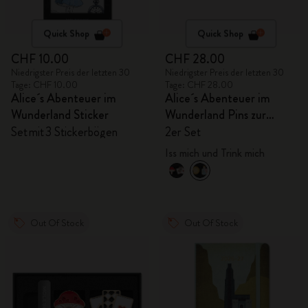
Quick Shop
Quick Shop
CHF 10.00
CHF 28.00
Niedrigster Preis der letzten 30
Niedrigster Preis der letzten 30
Tage: CHF 10.00
Tage: CHF 28.00
Alice´s Abenteuer im
Alice´s Abenteuer im
Wunderland Sticker
Wunderland Pins zur
Personalisierung
Set mit 3 Stickerbögen
2er Set
Iss mich und Trink mich
Out Of Stock
Out Of Stock