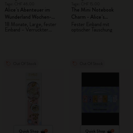
Tage: CHF 46.00
Tage: CHF 15.00
Alice´s Abenteuer im
The Mini Notebook
Wunderland Wochen-
Charm - Alice´s
Notizkalender
Abenteuer im Wunderland
18 Monate, Large, fester
Fester Einband mit
Einband – Verrückter
optischer Täuschung
2026/2027
Hutmacher
Out Of Stock
Out Of Stock
Quick Shop
Quick Shop