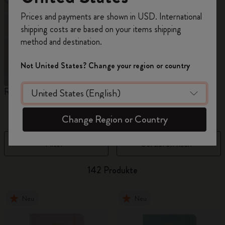
Registrieren Sie sich jetzt und sichern Sie sich
Prices and payments are shown in USD. International
10% Rabatt sowie kostenlosen Versand auf
shipping costs are based on your items shipping
Ihre erste Bestellung
mit dem Code
method and destination.
WELCOME10.
Erstellen Sie ein Moleskine Konto, um Zugang zu
Not United States? Change your region or country
exklusiven Angeboten, Mitgliedervorteilen und
noch mehr Inspiration zu erhalten.
Reframe Sunglasses
Kim Jung Gi Kollektion
K
i
Jetzt registrieren!
Change Region or Country
Filter
Sortieren nach
142 Produkte
Neu
Neu