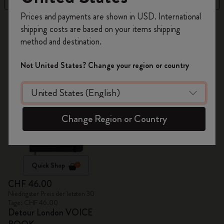
Registrieren Sie sich jetzt und sichern Sie sich
Prices and payments are shown in USD. International
10% Rabatt sowie kostenlosen Versand auf
1 Produkte
shipping costs are based on your items shipping
Ihre erste Bestellung
mit dem Code
method and destination.
WELCOME10.
Erstellen Sie ein Moleskine Konto, um Zugang zu
Not United States? Change your region or country
exklusiven Angeboten, Mitgliedervorteilen und
noch mehr Inspiration zu erhalten.
Jetzt registrieren!
Change Region or Country
Quick Shop
CHF 46.00
Niedrigster Preis der letzten 30
Tage: CHF 46.00
Detour London VOICE