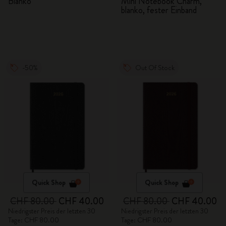
BLACKPINK
Blanko
Mini Notebook Charm,
blanko, fester Einband
-50%
Out Of Stock
Quick Shop
Quick Shop
CHF 80.00
CHF 40.00
CHF 80.00
CHF 40.00
Niedrigster Preis der letzten 30
Niedrigster Preis der letzten 30
Tage: CHF 80.00
Tage: CHF 80.00