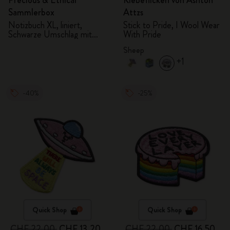
Precious & Ethical
Klebeflicken von Ashton
Sammlerbox
Attzs
Notizbuch XL, liniert,
Stick to Pride, I Wool Wear
Schwarze Umschlag mit
With Pride
Python-Effekt Kaweco
Sheep
Füllfederhalter
+1
-40%
-25%
Quick Shop
Quick Shop
CHF 22.00
CHF 13.20
CHF 22.00
CHF 16.50