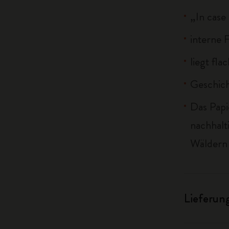
„In case
interne 
liegt fla
Geschich
Das Papi
nachhalt
Wäldern 
Lieferun