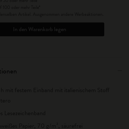
f 50 oder mehr Teile*
f 100 oder mehr Teile*
r denselben Artikel. Ausgenommen andere Werbeaktionen.
In den Warenkorb legen
ationen
h mit festem Einband mit italienischem Stoff
tero
s Lesezeichenband
nweißes Papier, 70 g/m², säurefrei