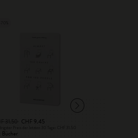
-70%
-50%
F 31.50
CHF 9.45
CHF 63.00
CH
rigster Preis der letzten 30 Tage: CHF 31.50
Niedrigster Preis de
t Bücher
Detour