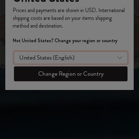
Wählen Sie Ihr Modell
Folie anzeigen 3
Registrieren Sie sich jetzt und sichern Sie sich
Prices and payments are shown in USD. International
Jetzt shoppen
10% Rabatt sowie kostenlosen Versand auf
shipping costs are based on your items shipping
Ihre erste Bestellung
mit dem Code
Folie anzeigen 2
method and destination.
WELCOME10.
Erstellen Sie ein Moleskine Konto, um Zugang zu
Not United States? Change your region or country
exklusiven Angeboten, Mitgliedervorteilen und
noch mehr Inspiration zu erhalten.
Jetzt registrieren!
Change Region or Country