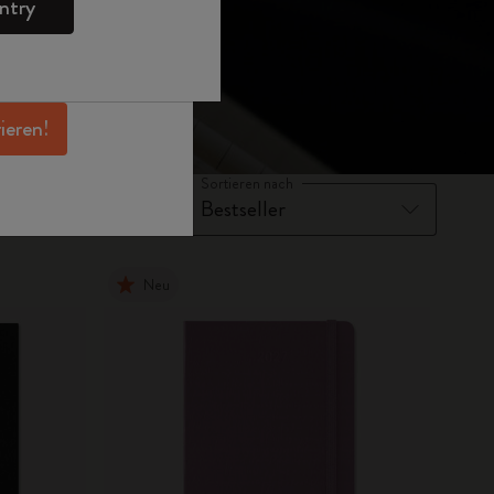
ntry
en Angeboten,
 und noch mehr
erhalten.
rieren!
Sortieren nach
Neu