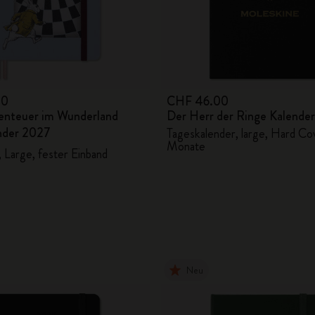
City Guide Notebooks LUXE x Moleskine
Casa Batlló Custom Editions
I Am The City
00
CHF 46.00
benteuer im Wunderland
Der Herr der Ringe Kalende
IZIPIZI x Moleskine
nder 2027
Tageskalender, large, Hard Cov
Monate
Moleskine Detour
 Large, fester Einband
Neu