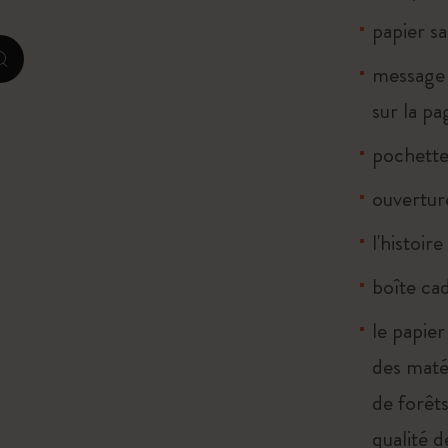
papier sa
I Am The City
zoom.cta
message 
IZIPIZI x Moleskine
sur la p
Moleskine Detour
pochette 
ouverture
l'histoir
boîte cad
le papier
des maté
de forêts
qualité d