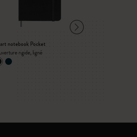
art notebook Pocket
Collection Mol
DESIGN STUDIO
verture rigide, ligné
Couverture rigide
visite - avec boît