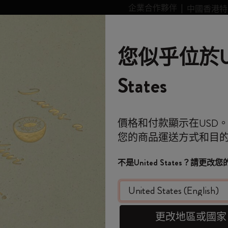
企業合作夥伴
中國香港特
leskine Smart智能
個性化
故事
Moleskine 的世界
您似乎位於Un
類別
子類別
子類別
購物滿 港幣 399元 即享免費送貨服務
歡迎來到 Moleskin
全部選購
選購所有
選購所有
選購所有
姆明Moomin系列
金政基收藏系列
選購所有
藝術愛好者禮品
全球主題徽章系列
Stick to Pride
智能書寫系統
筆記
States
列
Moleskine and MIYAKE DESIGN STUDIO 限量聯名系列
原創筆記本
客製化規劃本
智能書寫系統
Blackwing x Moleskine
金政基收藏系列
Impressions of Impressionism Collection
背包
專業人士禮品
Stick to Joy
智能型筆記本
旅程
免費送貨
*
電子郵件地址
價格和付款顯示在USD
迷你筆記本吊飾
12 個月規劃本
探索 Moleskine 智能
Kaweco x Moleskine
Alice's Adventures in Wonderland 系列
Casa Batlló Custom Editions
Limited Edition Backpacks
極簡主義者禮品
智能規劃本
Moleskine 規劃本
月
您的商品運送方式和目
*
密碼
歡迎來到 Moles
日記本
15個月計劃本
應用和服務
鋼筆和鉛筆
《魔戒》系列收藏
Van Gogh Museum
購物紙質系列
極繁主義者禮品
Moles
不是United States？請更
STU
客製化個人化規劃本
18個月規劃本
配件和替換芯
彩色圖案筆記本
設備包
時尚愛好者禮品
限
忘記密碼？
即刻登記，首次
精裝本，超
在此設備上記住我
WELCOME10
，即享
限定版
每週規劃本
櫻花系列
傳奇系列
旅行者禮品
HK$ 42
費。
更改地區或國家
套裝
每日規劃本
馬年系列
健康愛好者禮品
登入
開番個 Moleskin