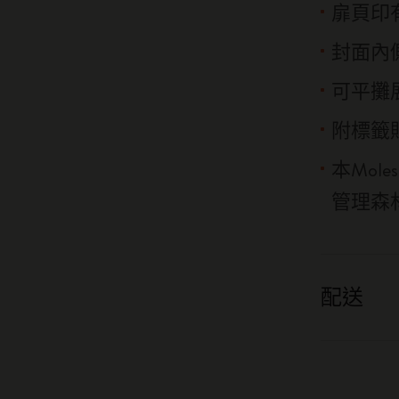
扉頁印
封面內
可平攤展
附標籤
本Mol
管理森
配送