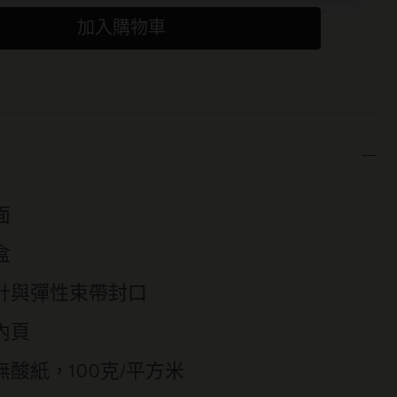
加入購物車
面
盒
計與彈性束帶封口
內頁
酸紙，100克/平方米