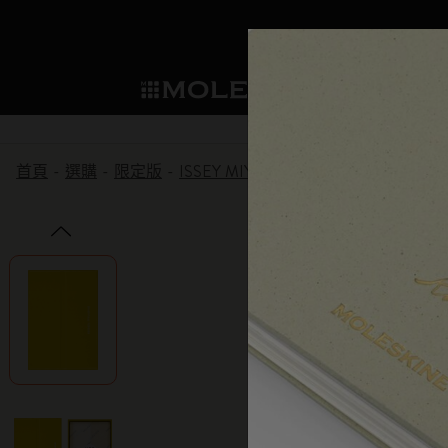
選購
Mo
子類別
子
成為會員
新品推薦
選購所有
貼片
Moleskine 會員
首頁
選購
限定版
ISSEY MIYAKE | MOLESKINE 聯名系
筆記本
智能書寫系統
Washi Tape
我們的傳承
歡迎優惠：下次購買可享 10% 折扣和
子類別
子類別
永久優惠：個人化客製化 買一送一
規劃本
探索 Moleskine 智能
迷你筆記本吊飾
我們的宣言
生日禮遇：一次性折扣有效期為一個
子類別
提前預覽：預發布訪問權
Moleskine Smart智能
應用和服務
企業合作夥伴
紙筆的力量
獨家傳奇優惠：僅限會員的特別驚喜
子類別
子類別
提前訪問銷售：率先探索優惠
書寫工具
永續創造力
Moleskine 獨家活動：專為您提供的僅
子類別
會員的優先訪問權：1 個月。
限定版
Detour
子類別
Arts and Culture
Moleskine 基金會
建立帳戶