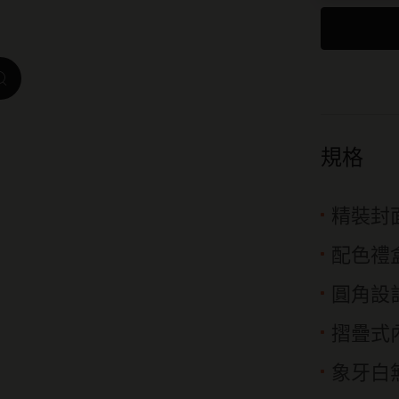
我是城市系列
IZIPIZI x Moleskine系列
zoom.cta
Moleskine Detour系列
規格
精裝封
配色禮
圓角設
摺疊式
象牙白無