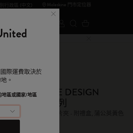
Moleskine 門市定位器
別行政區 (中文)
登入
搜尋網站
購物車 0 件商品
夏季特賣
Outlet
ited
關閉選單
e 的世界
。國際運費取決於
的地。
kine 的世界
顯示密碼
kine and MIYAKE DESIGN
改您的地區或國家/地區
DIO 限量聯名系列
落單用優惠碼
小型，空白內頁，名片夾 - 附禮盒, 蒲公英黃色
（可選）
 9折 兼 免運
0.00
e 帳戶，拎盡獨家優