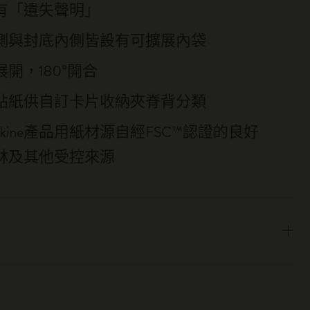
有「遺失聲明」
側與封底內側皆設有可擴展內袋
開，180°開合
貼紙供自訂卡片收納夾脊背分類
eskine產品用紙材源自經FSC™認證的良好
林及其他受控來源