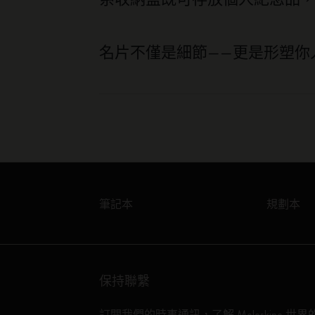
名片不僅是細節——更是形塑你
筆記本
規劃本
保持聯繫
訂閱我們的時事通訊，了解 Moleskine 世界