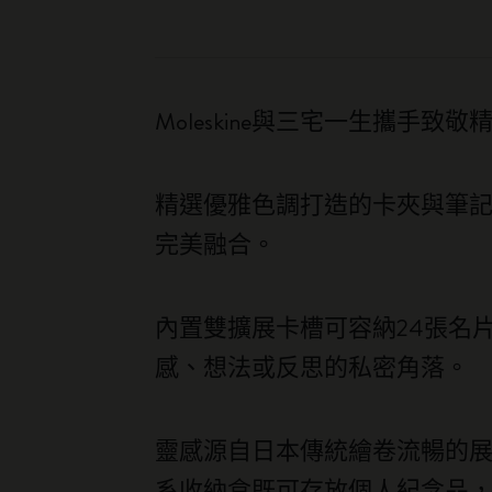
Moleskine與三宅一生攜
精選優雅色調打造的卡夾與筆
完美融合。
內置雙擴展卡槽可容納24張名
感、想法或反思的私密角落。
靈感源自日本傳統繪卷流暢的
系收納盒既可存放個人紀念品