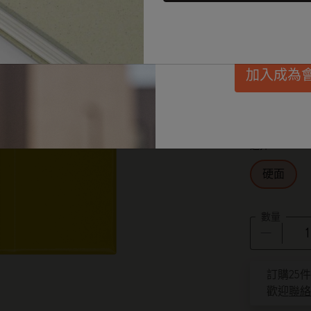
惠、會員福利，同
選擇 color
Passion筆記本
每月規劃本
迷你筆記本吊飾
興趣愛好者禮品
發。
*
所選樣
學生日記本
無日期規劃本
BLACKPINK x Moleskine 聯名系列
畢業禮品
加入成為
選擇 size
藝術系列
限定版規劃本
ISSEY MIYAKE | MOLESKINE 聯名系列
選購所有
XS
Pro系列
Pro 規劃本系列
NASA 靈感系列
選擇 cover
人生記事本系列
Impressions of Impressionism Collection
硬面
學術記事本
花生漫畫系列
數量
珍貴道德系列
城市指南筆記本 LUXE x Moleskine
數量已更新
訂購25
歡迎
聯絡
巴特羅之家訂製版