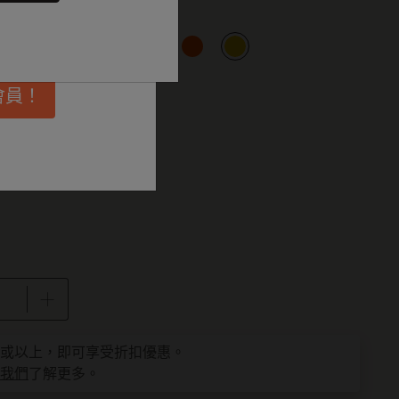
埋更多靈感啟
已選擇
品
會員！
為 1
件或以上，即可享受折扣優惠。
我們
了解更多。