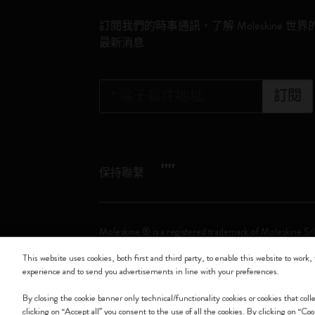
訂閱我們的時事通訊，了解 Moleskine 世界
最新消息
*
電子郵件地址
訂閱
"
"
保持聯繫
Moleskine ® is a registered trademark of Moleskine Srl
This website uses cookies, both first and third party, to enable this website to work, 
Moleskine srl a socio unico - Via Bergognone, 34 – 2
experience and to send you advertisements in line with your preferences.
By closing the cookie banner only technical/functionality cookies or cookies that col
clicking on “Accept all” you consent to the use of all the cookies. By clicking on “Co