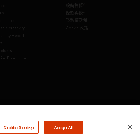
sto
般銷售條件
us
條款與條件
f Ethics
隱私權政策
able creativity
Cookie 政策
nability Report
rs
olders
ine Foundation
. Soc. €2.181.513,42
Cookies Settings
Accept All