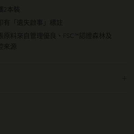
攜2本裝
印有「遺失啟事」標註
張原料來自管理優良、FSC™認證森林及
控來源