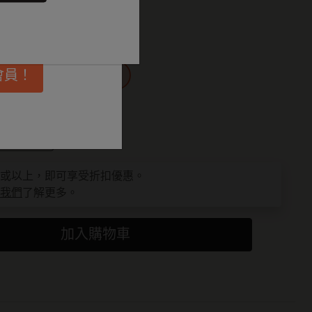
品
埋更多靈感啟
會員！
14 cm
Large 13x21 cm
為 1
件或以上，即可享受折扣優惠。
我們
了解更多。
加入購物車