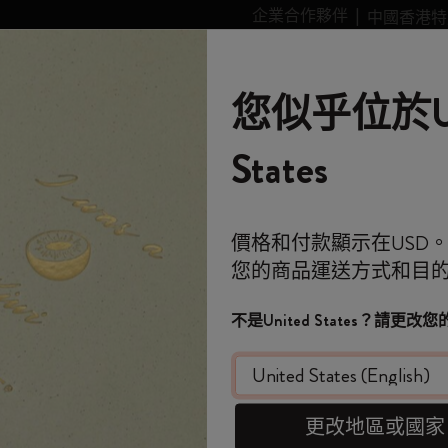
企業合作夥伴
中國香港特
leskine Smart智能
個性化
故事
Moleskine 的世界
您似乎位於Un
類別
子類別
子類別
購物滿 港幣 399元 即享免費送貨服務
歡迎來到 Moleskin
全部選購
選購所有
選購所有
選購所有
姆明Moomin系列
金政基收藏系列
選購所有
藝術愛好者禮品
全球主題徽章系列
Stick to Pride
智能書寫系統
筆記
States
記本
大號智慧Cahier記事本
原創筆記本
客製化規劃本
智能書寫系統
Blackwing x Moleskine
金政基收藏系列
Impressions of Impressionism Collection
背包
專業人士禮品
Stick to Joy
智能型筆記本
旅程
免費送貨
*
電子郵件地址
價格和付款顯示在USD
迷你筆記本吊飾
12 個月規劃本
探索 Moleskine 智能
Kaweco x Moleskine
Alice's Adventures in Wonderland 系列
Casa Batlló Custom Editions
Limited Edition Backpacks
極簡主義者禮品
智能規劃本
Moleskine 規劃本
月
大號智
您的商品運送方式和目
*
密碼
歡迎來到 Moles
日記本
15個月計劃本
應用和服務
鋼筆和鉛筆
《魔戒》系列收藏
Van Gogh Museum
購物紙質系列
極繁主義者禮品
兩套，橫線,
不是United States？請更
HK$ 174
客製化個人化規劃本
18個月規劃本
配件和替換芯
彩色圖案筆記本
設備包
時尚愛好者禮品
限
忘記密碼？
即刻登記，首次
Smart Pen仅随
在此設備上記住我
WELCOME10
，即享
限定版
每週規劃本
櫻花系列
傳奇系列
旅行者禮品
費。
更改地區或國家
選擇 color
套裝
每日規劃本
馬年系列
健康愛好者禮品
登入
開番個 Moleskin