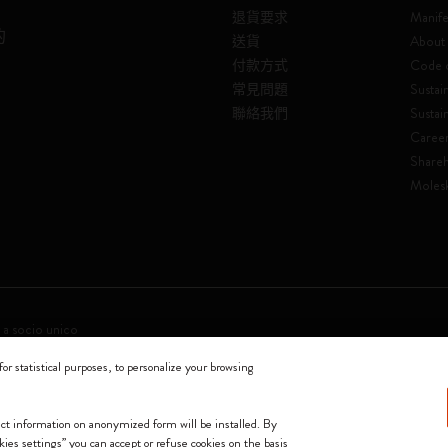
退貨要求
Manife
的
送貨
About 
付款方式
Code o
常見問題
Sustain
聯絡我們
Sustai
Caree
Shareh
Molesk
 a socio unico
for statistical purposes, to personalize your browsing
0144 Milano - Italia - P. IVA / CCIAA n. 07234480965 - REA MI 1945400 - Cap
我們接受
lect information on anonymized form will be installed. By
okies settings” you can accept or refuse cookies on the basis