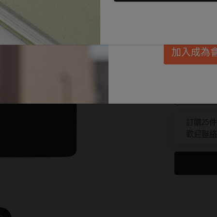
已選擇
*
所選樣
惠、會員福利，同
Passion筆記本
每月規劃本
迷你筆記本吊飾
興趣愛好者禮品
發。
選擇 size
學生日記本
無日期規劃本
BLACKPINK x Moleskine 聯名系列
畢業禮品
加入成為
Pocket 9x
藝術系列
限定版規劃本
ISSEY MIYAKE | MOLESKINE 聯名系列
選購所有
數量
Pro系列
Pro 規劃本系列
NASA 靈感系列
人生記事本系列
Impressions of Impressionism Collection
數量已更新
訂購25
歡迎
聯絡
學術記事本
花生漫畫系列
珍貴道德系列
城市指南筆記本 LUXE x Moleskine
巴特羅之家訂製版