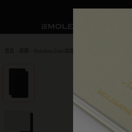
選購
Mo
子類別
子
成為會員
新品推薦
選購所有
貼片
Moleskine 會員
首頁
選購
Moleskine Smart智能
智能書寫系統
智能型筆
筆記本
智能書寫系統
Washi Tape
我們的傳承
歡迎優惠：下次購買可享 10% 折扣和
子類別
子類別
永久優惠：個人化客製化 買一送一
規劃本
探索 Moleskine 智能
迷你筆記本吊飾
我們的宣言
生日禮遇：一次性折扣有效期為一個
子類別
提前預覽：預發布訪問權
Moleskine Smart智能
應用和服務
企業合作夥伴
紙筆的力量
獨家傳奇優惠：僅限會員的特別驚喜
子類別
子類別
提前訪問銷售：率先探索優惠
書寫工具
永續創造力
Moleskine 獨家活動：專為您提供的僅
子類別
會員的優先訪問權：1 個月。
限定版
Detour
子類別
Arts and Culture
Moleskine 基金會
建立帳戶