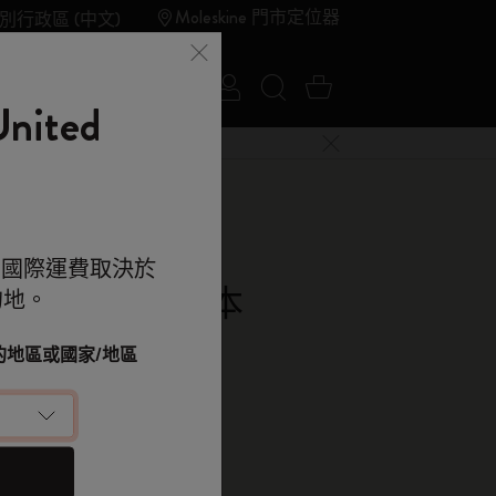
Moleskine 門市定位器
別行政區 (中文)
登入
搜尋網站
購物車 0 件商品
夏季特賣
Outlet
ited
關閉選單
e 的世界
。國際運費取決於
慧Cahier記事本
的地。
kine 的世界
顯示密碼
 Black
改您的地區或國家/地區
.00
落單用優惠碼
Smart Writing System套装提供
（可選）
 9折 兼 免運
e 帳戶，拎盡獨家優