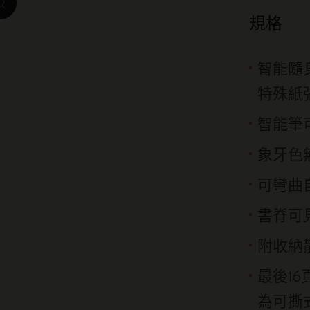
zoom.cta
我是城市系列
規格
IZIPIZI x Moleskine系列
智能隨身
Moleskine Detour系列
特殊紙
智能筆可
象牙色無
可彎曲
書脊可見式
附收納
最後1
為可撕