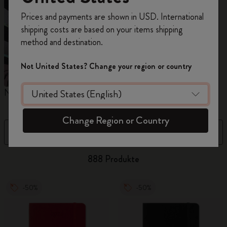
Registrieren Sie sich jetzt und sichern Sie sich
Prices and payments are shown in USD. International
10% Rabatt sowie kostenlosen Versand auf
shipping costs are based on your items shipping
Ihre erste Bestellung
mit dem Code
method and destination.
WELCOME10.
Erstellen Sie ein Moleskine Konto, um Zugang zu
Not United States? Change your region or country
exklusiven Angeboten, Mitgliedervorteilen und
noch mehr Inspiration zu erhalten.
Notizbücher
Kalender
M
Jetzt registrieren!
Change Region or Country
Filter
Sortieren nach
888 Produkte
-50%
-50%