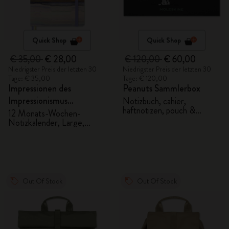
Quick Shop
Quick Shop
€ 35,00
€ 28,00
€ 120,00
€ 60,00
Niedrigster Preis der letzten 30
Niedrigster Preis der letzten 30
Tage: € 35,00
Tage: € 120,00
Impressionen des
Peanuts Sammlerbox
Impressionismus
Notizbuch, cahier,
haftnotizen, pouch &
Undatierter Kalender
12 Monats-Wochen-
bleistifte
Notizkalender, Large,
fester Stoffeinband
Out Of Stock
Out Of Stock