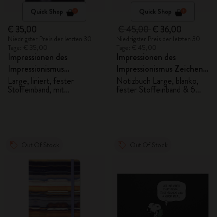
Quick Shop
Quick Shop
€ 35,00
€ 45,00
€ 36,00
Niedrigster Preis der letzten 30
Niedrigster Preis der letzten 30
Tage: € 35,00
Tage: € 45,00
Impressionen des
Impressionen des
Impressionismus
Impressionismus Zeichen-
Notizbuch
Geschenkbox
Large, liniert, fester
Notizbuch Large, blanko,
Stoffeinband, mit
fester Stoffeinband & 6
Geschenkbox
Aquarellstifte
Out Of Stock
Out Of Stock