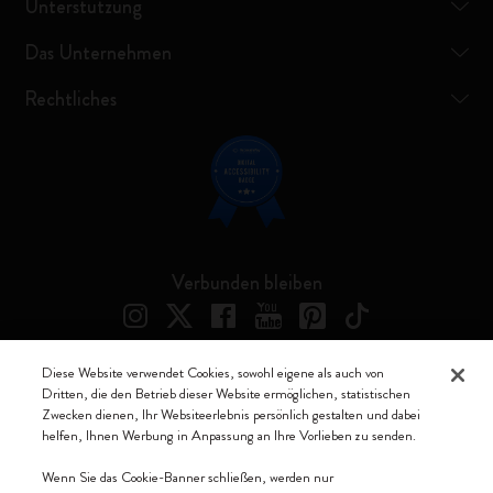
Unterstützung
Das Unternehmen
Rechtliches
Verbunden bleiben
Diese Website verwendet Cookies, sowohl eigene als auch von
Dritten, die den Betrieb dieser Website ermöglichen, statistischen
Moleskine ® ist ein eingetragenes Warenzeichen von Moleskine Srl a
Zwecken dienen, Ihr Websiteerlebnis persönlich gestalten und dabei
socio unico
helfen, Ihnen Werbung in Anpassung an Ihre Vorlieben zu senden.
Moleskine srl a socio unico - Via Bergognone, 34 – 20144 Milano -
Wenn Sie das Cookie-Banner schließen, werden nur
Italia - P. IVA / CCIAA n. 07234480965 - REA MI 1945400 - Cap.