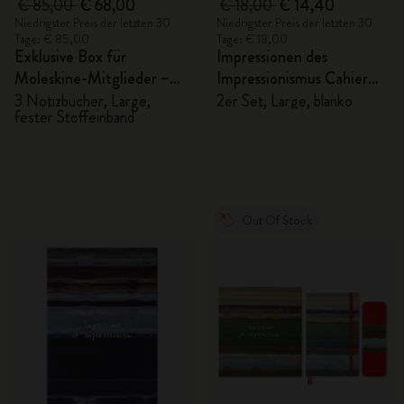
€ 85,00
€ 68,00
€ 18,00
€ 14,40
Niedrigster Preis der letzten 30
Niedrigster Preis der letzten 30
Tage: € 85,00
Tage: € 18,00
Exklusive Box für
Impressionen des
Moleskine-Mitglieder –
Impressionismus Cahier
Notizbücher Impressionen
Notizhefte
3 Notizbücher, Large,
2er Set, Large, blanko
fester Stoffeinband
des Impressionismus
Out Of Stock