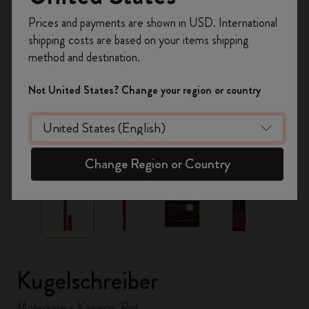
Registrieren Sie sich jetzt und sichern Sie sich
Prices and payments are shown in USD. International
10% Rabatt sowie kostenlosen Versand auf
shipping costs are based on your items shipping
Ihre erste Bestellung
mit dem Code
method and destination.
WELCOME10.
Erstellen Sie ein Moleskine Konto, um Zugang zu
Not United States? Change your region or country
exklusiven Angeboten, Mitgliedervorteilen und
noch mehr Inspiration zu erhalten.
Jetzt registrieren!
zoom.cta
Change Region or Country
Kugelschreiber
Moleskine x Kaweco, Rot