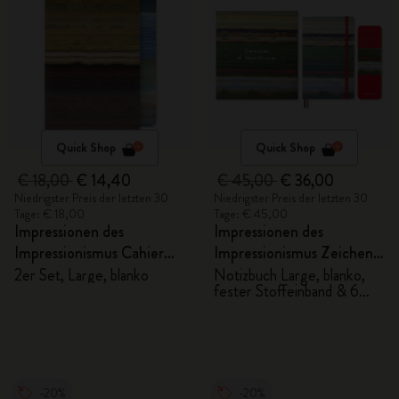
Quick Shop
Quick Shop
€ 18,00
€ 14,40
€ 45,00
€ 36,00
Niedrigster Preis der letzten 30
Niedrigster Preis der letzten 30
Tage: € 18,00
Tage: € 45,00
Impressionen des
Impressionen des
Impressionismus Cahier
Impressionismus Zeichen-
Notizhefte
Geschenkbox
2er Set, Large, blanko
Notizbuch Large, blanko,
fester Stoffeinband & 6
Aquarellstifte
-20%
-20%