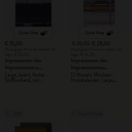
Quick Shop
Quick Shop
€ 35,00
€ 35,00
€ 28,00
Niedrigster Preis der letzten 30
Niedrigster Preis der letzten 30
Tage: € 35,00
Tage: € 35,00
Impressionen des
Impressionen des
Impressionismus
Impressionismus
Notizbuch
Undatierter Kalender
Large, liniert, fester
12 Monats-Wochen-
Stoffeinband, mit
Notizkalender, Large,
Geschenkbox
fester Stoffeinband
-20%
Out Of Stock