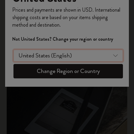
Registrieren Sie sich jetzt und sichern Sie sich
Prices and payments are shown in USD. International
10% Rabatt sowie kostenlosen Versand auf
shipping costs are based on your items shipping
Ihre erste Bestellung
mit dem Code
method and destination.
WELCOME10.
Erstellen Sie ein Moleskine Konto, um Zugang zu
Not United States? Change your region or country
exklusiven Angeboten, Mitgliedervorteilen und
noch mehr Inspiration zu erhalten.
Jetzt registrieren!
Change Region or Country
Unser Erbe