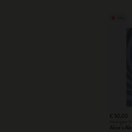
Neu
€ 50,00
Niedrigster P
Alice´s A