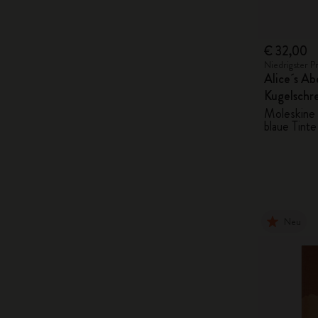
€ 32,00
Niedrigster P
Alice´s A
Kugelschr
Moleskine 
blaue Tinte
Neu