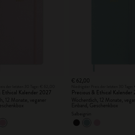
City Guide Notebooks LUXE x Moleskine
Casa Batlló Custom Editions
I Am The City
IZIPIZI x Moleskine
Moleskine Detour
€ 62,00
reis der letzten 30 Tage: € 62,00
Niedrigster Preis der letzten 30 Tage
& Ethical Kalender 2027
Precious & Ethical Kalender
h, 12 Monate, veganer
Wöchentlich, 12 Monate, vega
Geschenkbox
Einband, Geschenkbox
Salbeigrün