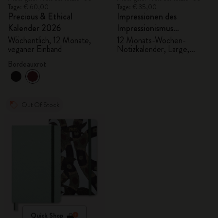
Tage: € 60,00
Tage: € 35,00
Precious & Ethical
Impressionen des
Kalender 2026
Impressionismus
Undatierter Kalender
Wöchentlich, 12 Monate,
12 Monats-Wochen-
veganer Einband
Notizkalender, Large,
fester Stoffeinband
Bordeauxrot
Out Of Stock
Quick Shop