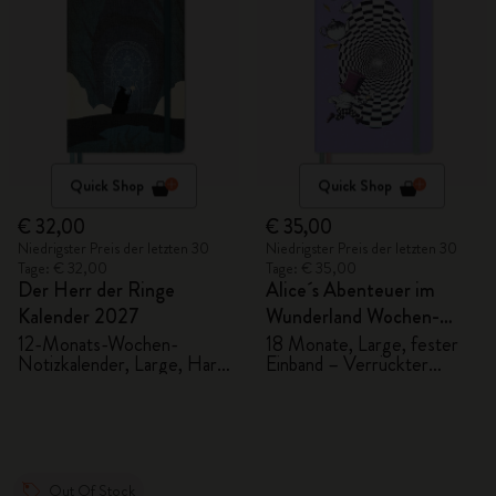
Quick Shop
Quick Shop
€ 32,00
€ 35,00
Niedrigster Preis der letzten 30
Niedrigster Preis der letzten 30
Tage: € 32,00
Tage: € 35,00
Der Herr der Ringe
Alice´s Abenteuer im
Kalender 2027
Wunderland Wochen-
Notizkalender
12-Monats-Wochen-
18 Monate, Large, fester
Notizkalender, Large, Hard
Einband – Verrückter
2026/2027
Cover
Hutmacher
Out Of Stock