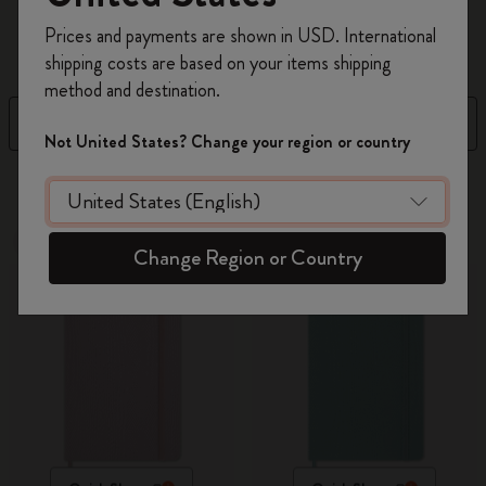
einzigartige Planung des Jahres.
Registrieren Sie sich jetzt und sichern Sie sich
Prices and payments are shown in USD. International
10% Rabatt sowie kostenlosen Versand auf
shipping costs are based on your items shipping
Ihre erste Bestellung
mit dem Code
method and destination.
WELCOME10.
Filter
Sortieren nach
Erstellen Sie ein Moleskine Konto, um Zugang zu
Not United States? Change your region or country
exklusiven Angeboten, Mitgliedervorteilen und
17 Produkte
noch mehr Inspiration zu erhalten.
Jetzt registrieren!
Neu
Neu
Change Region or Country