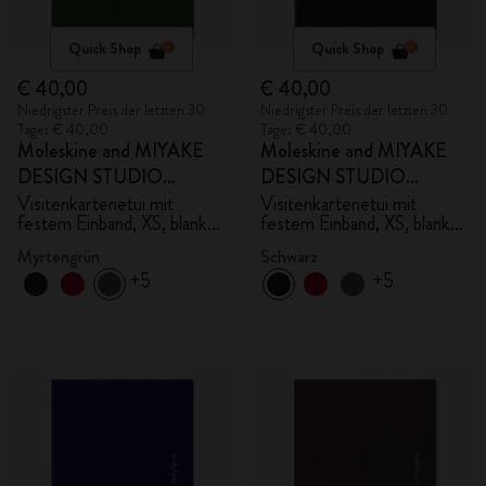
Quick Shop
Quick Shop
€ 40,00
€ 40,00
Niedrigster Preis der letzten 30
Niedrigster Preis der letzten 30
Tage: € 40,00
Tage: € 40,00
Moleskine and MIYAKE
Moleskine and MIYAKE
DESIGN STUDIO
DESIGN STUDIO
Limited Edition Kollektion
Limited Edition Kollektion
Visitenkartenetui mit
Visitenkartenetui mit
festem Einband, XS, blanko
festem Einband, XS, blanko
- mit Box
- mit Box
Myrtengrün
Schwarz
+5
+5