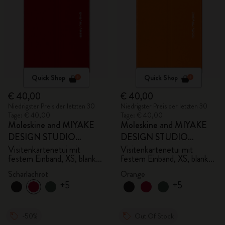
Quick Shop
Quick Shop
€ 40,00
€ 40,00
Niedrigster Preis der letzten 30
Niedrigster Preis der letzten 30
Tage: € 40,00
Tage: € 40,00
Moleskine and MIYAKE
Moleskine and MIYAKE
DESIGN STUDIO
DESIGN STUDIO
Limited Edition Kollektion
Limited Edition Kollektion
Visitenkartenetui mit
Visitenkartenetui mit
festem Einband, XS, blanko
festem Einband, XS, blanko
- mit Box
- mit Box
Scharlachrot
Orange
+5
+5
-50%
Out Of Stock