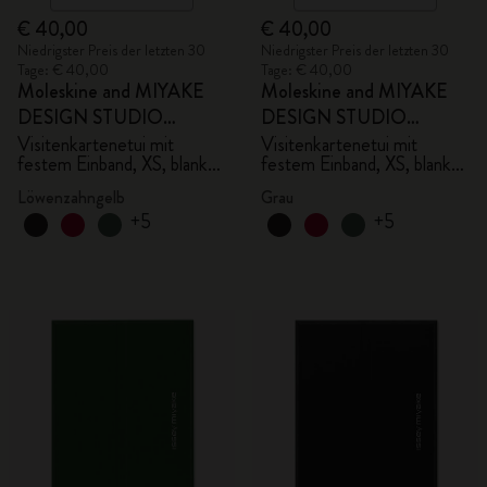
€ 40,00
€ 40,00
Niedrigster Preis der letzten 30
Niedrigster Preis der letzten 30
Tage: € 40,00
Tage: € 40,00
Moleskine and MIYAKE
Moleskine and MIYAKE
DESIGN STUDIO
DESIGN STUDIO
Limited Edition Kollektion
Limited Edition Kollektion
Visitenkartenetui mit
Visitenkartenetui mit
festem Einband, XS, blanko
festem Einband, XS, blanko
- mit Box
- mit Box
Löwenzahngelb
Grau
+5
+5