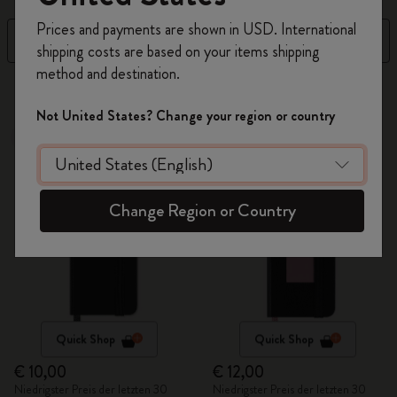
Registrieren Sie sich jetzt und sichern Sie sich
Prices and payments are shown in USD. International
10% Rabatt sowie kostenlosen Versand auf
Filter
Sortieren nach
shipping costs are based on your items shipping
Ihre erste Bestellung
mit dem Code
method and destination.
WELCOME10.
105 Produkte
Erstellen Sie ein Moleskine Konto, um Zugang zu
Not United States? Change your region or country
exklusiven Angeboten, Mitgliedervorteilen und
Bestseller
Out Of Stock
noch mehr Inspiration zu erhalten.
Jetzt registrieren!
Change Region or Country
Quick Shop
Quick Shop
€ 10,00
€ 12,00
Niedrigster Preis der letzten 30
Niedrigster Preis der letzten 30