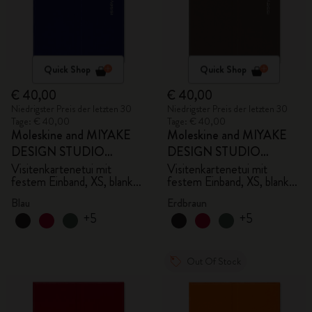
Quick Shop
Quick Shop
€ 40,00
€ 40,00
Niedrigster Preis der letzten 30
Niedrigster Preis der letzten 30
Tage: € 40,00
Tage: € 40,00
Moleskine and MIYAKE
Moleskine and MIYAKE
DESIGN STUDIO
DESIGN STUDIO
Limited Edition Kollektion
Limited Edition Kollektion
Visitenkartenetui mit
Visitenkartenetui mit
festem Einband, XS, blanko
festem Einband, XS, blanko
- mit Box
- mit Box
Blau
Erdbraun
+5
+5
Out Of Stock