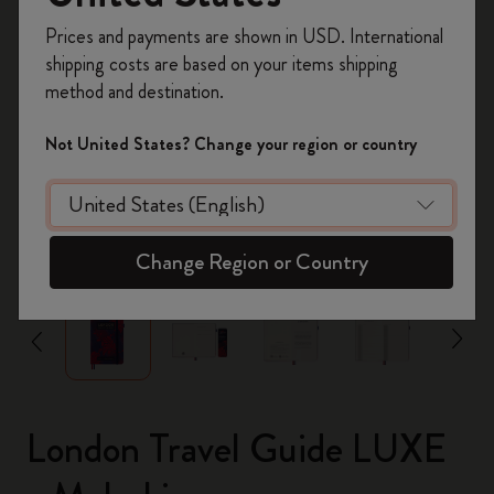
Registrieren Sie sich jetzt und sichern Sie sich
Prices and payments are shown in USD. International
10% Rabatt sowie kostenlosen Versand auf
shipping costs are based on your items shipping
Ihre erste Bestellung
mit dem Code
method and destination.
WELCOME10.
Erstellen Sie ein Moleskine Konto, um Zugang zu
Not United States? Change your region or country
exklusiven Angeboten, Mitgliedervorteilen und
noch mehr Inspiration zu erhalten.
Jetzt registrieren!
zoom.cta
Change Region or Country
London Travel Guide LUXE