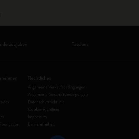
1
onderausgaben
Taschen
ernehmen
Rechtliches
Allgemeine Verkaufsbedingungen
Allgemeine Geschäftsbedingungen
kodex
Datenschutzrichtlinie
Cookie-Richtlinie
rs
Impressum
Foundation
Barrierefreiheit