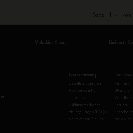
Seite:
1
von 
Moleskine Smart
Limitierte S
Unterstützung
Das Unt
Bestellstatus prüfen
Manifest
Rücksendeantrag
Über uns
ine
Lieferung
Verhaltens
Zahlungsmethoden
Karriere
Häufige Fragen (FAQ)
Shareholde
Kontaktieren Sie uns
Moleskine 