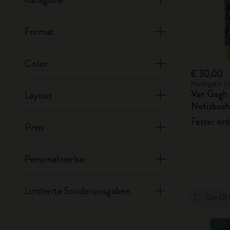
Format
Color
€ 30,00
Niedrigster P
Van Gogh 
Layout
Notizbuch
Fester einb
Preis
Personalisierbar
Limitierte Sonderausgaben
Out Of 