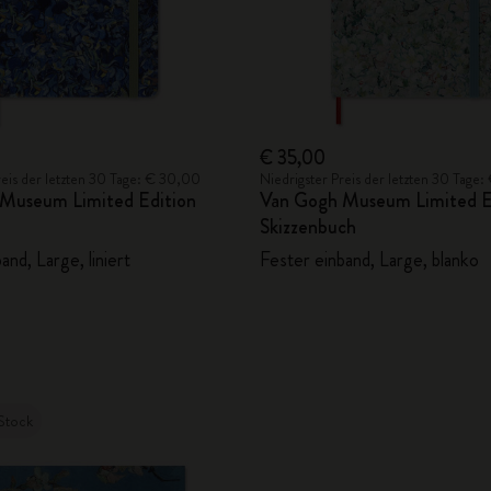
City Guide Notebooks LUXE x Moleskine
Casa Batlló Custom Editions
I Am The City
€ 35,00
reis der letzten 30 Tage: € 30,00
Niedrigster Preis der letzten 30 Tage
IZIPIZI x Moleskine
Museum Limited Edition
Van Gogh Museum Limited E
Skizzenbuch
Moleskine Detour
and, Large, liniert
Fester einband, Large, blanko
Stock