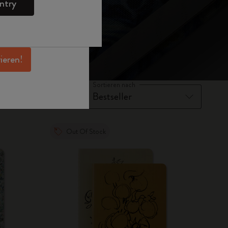
ntry
en Angeboten,
 und noch mehr
erhalten.
rieren!
Sortieren nach
Out Of Stock