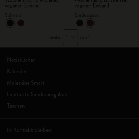
Wöchentlich, 12 Monate,
Wöchentlich, 12 Monate,
veganer Einband
veganer Einband
Schwarz
Bordeauxrot
1
Seite:
von 1
Notizbücher
Kalender
Moleskine Smart
Limitierte Sonderausgaben
Taschen
In Kontakt bleiben