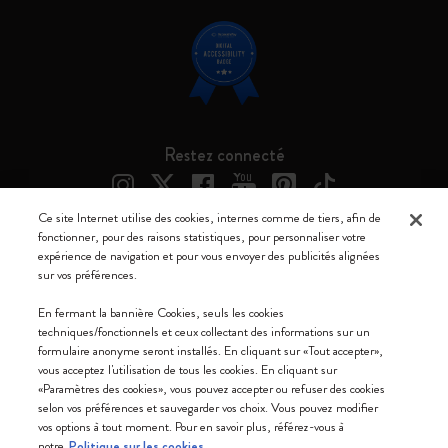
Restez connecté
Ce site Internet utilise des cookies, internes comme de tiers, afin de
fonctionner, pour des raisons statistiques, pour personnaliser votre
expérience de navigation et pour vous envoyer des publicités alignées
Moleskine ® est une marque enregistrée de Moleskine Srl a socio unico
sur vos préférences.
Moleskine srl a socio unico - Via Bergognone, 34 – 20144 Milano -
En fermant la bannière Cookies, seuls les cookies
Italia - P. IVA / CCIAA n. 07234480965 - REA MI 1945400 - Cap.
techniques/fonctionnels et ceux collectant des informations sur un
Soc. €2.181.513,42
formulaire anonyme seront installés. En cliquant sur «Tout accepter»,
vous acceptez l'utilisation de tous les cookies. En cliquant sur
Nous acceptons
«Paramètres des cookies», vous pouvez accepter ou refuser des cookies
selon vos préférences et sauvegarder vos choix. Vous pouvez modifier
vos options à tout moment. Pour en savoir plus, référez-vous à
notre
Politique sur les cookies