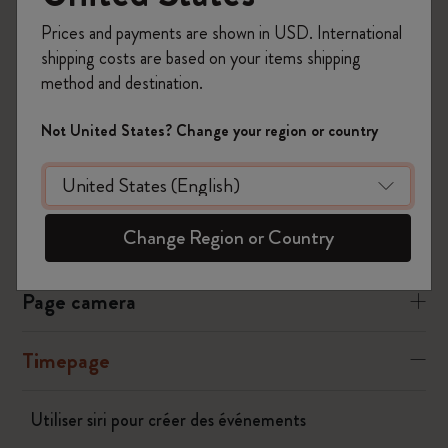
Modifiez l’événement
Prices and payments are shown in USD. International
Appuyez sur « ALL DAY » (TOUTE LA JOURNÉE)
shipping costs are based on your items shipping
Sélectionnez l’heure de l’événement"
method and destination.
Was this answer helpful?
Not United States? Change your region or country
Oui
Non
Change Region or Country
Flow
Page camera
Timepage
Utiliser siri pour créer des événements