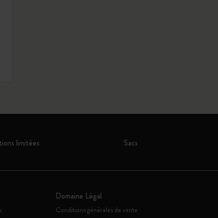
tions limitées
Sacs
Domaine Légal
o
Conditions générales de vente