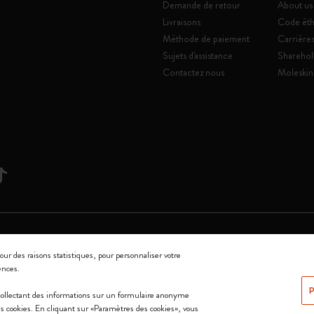
Demande de retour
About us
Livraisons
Code éth
Méthode de paiement
Carrière
Sujets d'assistance
Sharehol
Contactez nous
Moleskin
Srl a socio unico
our des raisons statistiques, pour personnaliser votre
ences.
0144 Milano - Italia - P. IVA / CCIAA n. 07234480965 - REA MI 1945400 - Cap
P
 collectant des informations sur un formulaire anonyme
Nous acceptons
 les cookies. En cliquant sur «Paramètres des cookies», vous