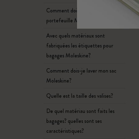
Sous-catégories
Comment dois-je laver mon
Sacs
Sous-catégories
portefeuille Moleskine?
Cadeaux
Sous-catégories
Avec quels matériaux sont
Lettres et symboles
Sous-catégories
fabriquées les étiquettes pour
bagages Moleskine?
Patch
Sous-catégories
Comment dois-je laver mon sac
Moleskine?
Quelle est la taille des valises?
De quel matériau sont faits les
bagages? quelles sont ses
caractéristiques?