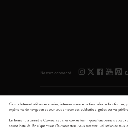
Restez connecté
Moleskine ® est une marque enregistrée de Moleskine 
Ce site Internet utilise des cookies, internes comme de tiers, afin de fonctionner, p
expérience de navigation et pour vous envoyer des publicités alignées sur vos préfér
Moleskine srl a socio unico - Via Bergognone, 34 – 2
En fermant la bannière Cookies, seuls les cookies techniques/fonctionnels et ceux
seront installés. En cliquant sur «Tout accepter», vous acceptez l'utilisation de tous