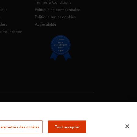
Termes & Conditions
ique
Politique de confidentialité
s
Politique sur les cookies
ders
Accessibilité
e Foundation
. Soc. €2.181.513,42
aramètres des cookies
Tout accepter