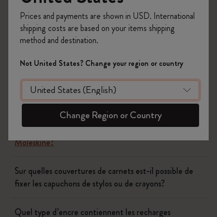
Prices and payments are shown in USD. International
shipping costs are based on your items shipping
method and destination.
Carnets
Not United States? Change your region or country
Agendas
Outils d'écriture
Change Region or Country
Avec quels matériaux est fabriqué le porte-mine
Moleskine?
Sur quelles couvertures de carnets est-il possible de
fixer les capuchons de stylos ou de crayons?
Quel type d’encre contiennent les recharges