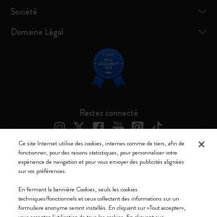
Société
Domaine Légal
Restez connecté
Ce site Internet utilise des cookies, internes comme de tiers, afin de
fonctionner, pour des raisons statistiques, pour personnaliser votre
expérience de navigation et pour vous envoyer des publicités alignées
Moleskine ® est une marque enregistrée de Moleskine Srl a socio unico
sur vos préférences.
Moleskine srl a socio unico - Via Bergognone, 34 – 20144 Milano -
En fermant la bannière Cookies, seuls les cookies
Italia - P. IVA / CCIAA n. 07234480965 - REA MI 1945400 - Cap.
techniques/fonctionnels et ceux collectant des informations sur un
Soc. €2.181.513,42
formulaire anonyme seront installés. En cliquant sur «Tout accepter»,
vous acceptez l'utilisation de tous les cookies. En cliquant sur