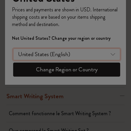
Si vous avez des questions concernant votre achat, le processus
Prices and payments are shown in USD. International
de retour ou des défauts, veuillez nous contacter via :
https://www.moleskine.com/contact-us
shipping costs are based on your items shipping
method and destination.
Pour toute question technique non résolue après la lecture de
nos FAQ, n'hésitez pas à nous contacter :
Not United States? Change your region or country
notesapp@moleskine.com
.
Was this answer helpful?
Change Region or Country
Oui
Non
Smart Writing System
Comment fonctionne le Smart Writing System ?
Que comprend le Smart Writing Set ?