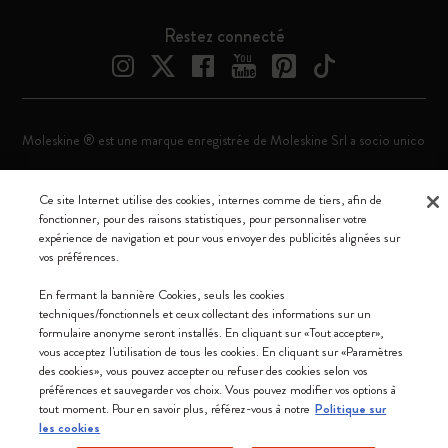
Restez connecté
Moleskine ® est une marque enregistrée de Moleskine Srl a socio unico
Moleskine srl a socio unico - Via Bergognone, 34 – 20144 Milano -
Italia - P. IVA / CCIAA n. 07234480965 - REA MI 1945400 - Cap.
Ce site Internet utilise des cookies, internes comme de tiers, afin de
Soc. €2.181.513,42
fonctionner, pour des raisons statistiques, pour personnaliser votre
expérience de navigation et pour vous envoyer des publicités alignées sur
Nous acceptons
vos préférences.
En fermant la bannière Cookies, seuls les cookies
techniques/fonctionnels et ceux collectant des informations sur un
formulaire anonyme seront installés. En cliquant sur «Tout accepter»,
vous acceptez l'utilisation de tous les cookies. En cliquant sur «Paramètres
des cookies», vous pouvez accepter ou refuser des cookies selon vos
Canada (français)
préférences et sauvegarder vos choix. Vous pouvez modifier vos options à
tout moment. Pour en savoir plus, référez-vous à notre
Politique sur
les cookies